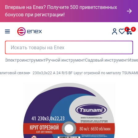
Впервые на Enex? Получите 500 приветственных
бонусов при регистрации!
0
0
Электроинструмент
Ручной инструмент
Садовый инструмент
Изме
келитовой связке
230х3,0х22 A 24 R/S BF Lкруг отрезной по металлу TSUNAMI