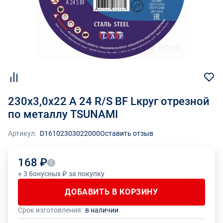
230х3,0х22 A 24 R/S BF Lкруг отрезной
по металлу TSUNAMI
Артикул:
D16102303022000
Оставить отзыв
168 ₽
+ 3 бонусных ₽ за покупку
ДОБАВИТЬ В КОРЗИНУ
Срок изготовления:
в наличии
Общее количество данного товара должно быть кратно размеру
На данный товар производителем установлено ограничение по
упаковки (1 шт.)
размеру минимального заказа