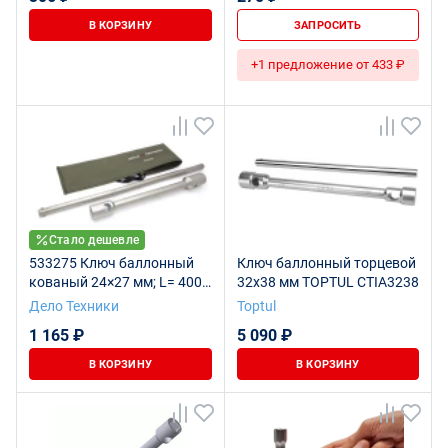
В КОРЗИНУ
ЗАПРОСИТЬ
+1 предложение от 433 ₽
Стало дешевле
533275 Ключ баллонный
Ключ баллонный торцевой
кованый 24×27 мм; L= 400
32х38 мм TOPTUL CTIA3238
мм, с воротком 600 мм,
Дело Техники
Toptul
планшет тетроновый
1 165 ₽
5 090 ₽
В КОРЗИНУ
В КОРЗИНУ