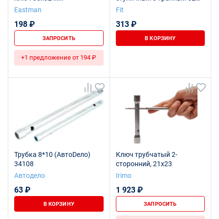
мм
Eastman
Fit
198 ₽
313 ₽
ЗАПРОСИТЬ
В КОРЗИНУ
+1 предложение от 194 ₽
Трубка 8*10 (АвтоDело)
Ключ трубчатый 2-
34108
сторонний, 21x23
Автодело
Irimo
63 ₽
1 923 ₽
В КОРЗИНУ
ЗАПРОСИТЬ