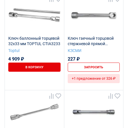
Ключ баллонный торцевой
Ключ гаечный торцовой
32х33 мм TOPTUL CTIA3233
стержневой прямой
односторонний S12
Toptul
КЗСМИ
Ц15хр.бцв.
4 909 ₽
227 ₽
В КОРЗИНУ
ЗАПРОСИТЬ
+1 предложение от 326 ₽