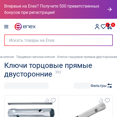
Впервые на Enex? Получите 500 приветственных
бонусов при регистрации!
0
0
ые ключи
Торцевые гаечные ключи
Ключи торцовые прямые двусторонние
Ключи торцовые прямые
двусторонние
392
Фильтры