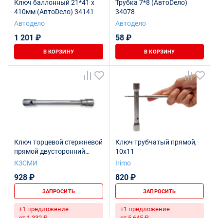
Ключ баллонный 21*41 х
Трубка 7*8 (АвтоDело)
410мм (АвтоDело) 34141
34078
Автодело
Автодело
1 201 ₽
58 ₽
В КОРЗИНУ
В КОРЗИНУ
Ключ торцевой стержневой
Ключ трубчатый прямой,
прямой двусторонний
10x11
S32х33 L400 Ц15хр.бцв.
КЗСМИ
Irimo
928 ₽
820 ₽
ЗАПРОСИТЬ
ЗАПРОСИТЬ
+1 предложение
+1 предложение
от 1 332 ₽
от 5 645 ₽