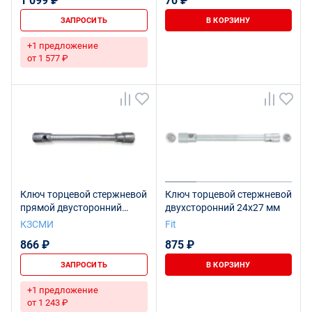
1 099 ₽
70 ₽
ЗАПРОСИТЬ
В КОРЗИНУ
+1 предложение
от 1 577 ₽
Ключ торцевой стержневой
Ключ торцевой стержневой
прямой двусторонний
двухсторонний 24х27 мм
27х38 (Урал) Ц15хр.бцв.
КЗСМИ
Fit
866 ₽
875 ₽
ЗАПРОСИТЬ
В КОРЗИНУ
+1 предложение
от 1 243 ₽