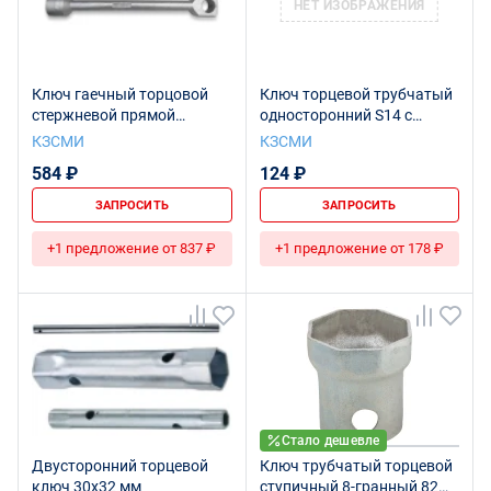
НЕТ ИЗОБРАЖЕНИЯ
Ключ гаечный торцовой
Ключ торцевой трубчатый
стержневой прямой
односторонний S14 с
односторонний S27 Газель
воротком Ц15хр.бцв.
КЗСМИ
КЗСМИ
-NEXT Ц15хр.бцв.
584 ₽
124 ₽
ЗАПРОСИТЬ
ЗАПРОСИТЬ
+1 предложение от 837 ₽
+1 предложение от 178 ₽
Стало дешевле
Двусторонний торцевой
Ключ трубчатый торцевой
ключ 30x32 мм
ступичный 8-гранный 82