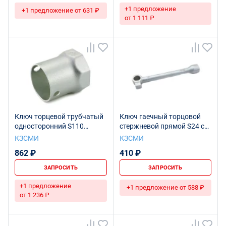
+1 предложение
+1 предложение от 631 ₽
от 1 111 ₽
Ключ торцевой трубчатый
Ключ гаечный торцовой
односторонний S110
стержневой прямой S24 с
КАМАЗ Ц15хр.бцв.
квадрат.19 Ц15хр.бцв.
КЗСМИ
КЗСМИ
862 ₽
410 ₽
ЗАПРОСИТЬ
ЗАПРОСИТЬ
+1 предложение
+1 предложение от 588 ₽
от 1 236 ₽