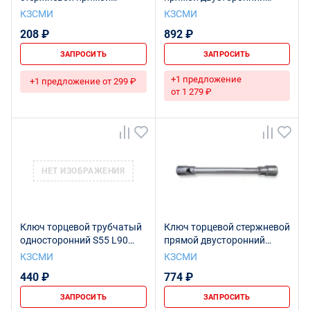
односторонний S15 L240
27х32 L420 Ц15хр.бцв.
КЗСМИ
КЗСМИ
КАМАЗ Ц15хр.бцв.
208 ₽
892 ₽
ЗАПРОСИТЬ
ЗАПРОСИТЬ
+1 предложение
+1 предложение от 299 ₽
от 1 279 ₽
НЕТ ИЗОБРАЖЕНИЯ
Ключ торцевой трубчатый
Ключ торцевой стержневой
односторонний S55 L90
прямой двусторонний
Урал.УАЗ исп.1 Ц15хр.бцв.
30х32 L280 Ц15хр.бцв.
КЗСМИ
КЗСМИ
440 ₽
774 ₽
ЗАПРОСИТЬ
ЗАПРОСИТЬ