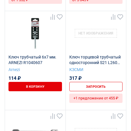
НЕТ ИЗОБРАЖЕНИЯ
Ключ трубчатый 6x7 мм.
Ключ торцевой трубчатый
ARNEZI R1040607
односторонний S21 L260
исп.2 с фикс. Ц15хр.бцв.
Arnezi
КЗСМИ
114 ₽
317 ₽
В КОРЗИНУ
ЗАПРОСИТЬ
+1 предложение от 455 ₽