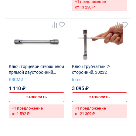
+1 предложение
от 13 230 ₽
Ключ торцевой стержневой
Ключ трубчатый 2-
прямой двусторонний
сторонний, 30x32
32х38 L500 КАМАЗ
КЗСМИ
Irimo
Ц15хр.бцв.
1 110 ₽
3 095 ₽
ЗАПРОСИТЬ
ЗАПРОСИТЬ
+1 предложение
+1 предложение
от 1 592 ₽
от 21 309 ₽