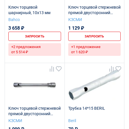
Ключ торцевой
Ключ торцевой стержневой
шарнирный, 10х13 мм
прямой двусторонний
32х36 L515 Ц15хр.бцв.
Bahco
КЗСМИ
3 658 ₽
1 129 ₽
ЗАПРОСИТЬ
ЗАПРОСИТЬ
+2 предложения
+1 предложение
от 5 514 ₽
от 1 620 ₽
Ключ торцевой стержневой
Трубка 14*15 BERIL
прямой двусторонний
32х38 L400 Ц15хр.бцв.
КЗСМИ
Beril