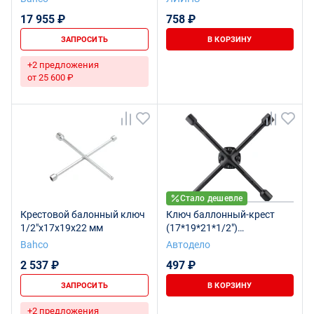
17 955 ₽
758 ₽
ЗАПРОСИТЬ
В КОРЗИНУ
+2 предложения
от 25 600 ₽
Стало дешевле
Крестовой балонный ключ
Ключ баллонный-крест
1/2"х17х19х22 мм
(17*19*21*1/2")
(черн.лак,усиленный)
Bahco
Автодело
(АвтоDело) 30811
2 537 ₽
497 ₽
ЗАПРОСИТЬ
В КОРЗИНУ
+2 предложения