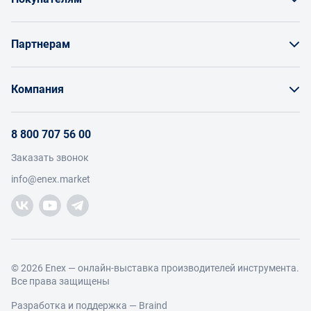
Как заказать товар
Партнерам
Заказать по счету как юрлицо
Продавайте на Enex
Бонусы и торг
Компания
Инструкции для поставщиков
Оплата и доставка
О проекте
Условия продвижения бренда на Enex
8 800 707 56 00
Возврат
Участники
Условия продаж
Заказать звонок
Работа с обращениями
Каталог товаров
Посетители
info@enex.market
Добавить производителя
Производители
Помощь
Торговые компании
Новости участников
Добавить торговую компанию
Контакты и реквизиты
Правовая информация
© 2026 Enex — онлайн-выставка производителей инструмента.
Все права защищены
Разработка и поддержка —
Braind