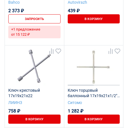
Bahco
Autovirazh
2 373 ₽
439 ₽
ЗАПРОСИТЬ
В КОРЗИНУ
+1 предложение
от 15 122 ₽
Ключ крестовый
Ключ торцовый
17х19х21х22
баллонный 17x19x21x1/2"
крестовой оцинкованный
ЛИИНЗ
Ситомо
SITOMO BELARUS
758 ₽
1 282 ₽
В КОРЗИНУ
В КОРЗИНУ