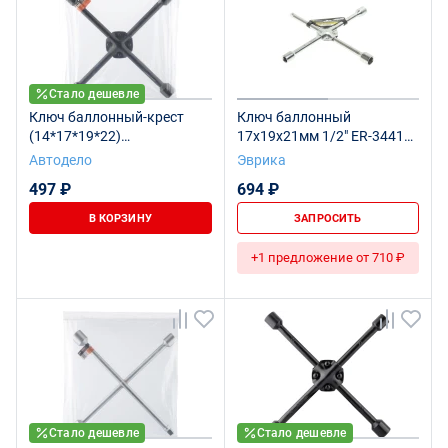
Стало дешевле
Ключ баллонный-крест
Ключ баллонный
(14*17*19*22)
17х19х21мм 1/2" ER-34411
(черн.лак,усиленный)
крестообразный L=350мм
Автодело
Эврика
(АвтоDело) 30814
усиленный ЭВРИКА 1/20
497 ₽
694 ₽
В КОРЗИНУ
ЗАПРОСИТЬ
+1 предложение от 710 ₽
Стало дешевле
Стало дешевле