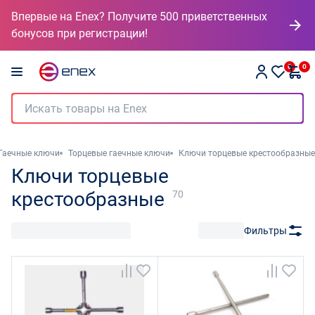
Впервые на Enex? Получите 500 приветственных
бонусов при регистрации!
0
0
Гаечные ключи
Торцевые гаечные ключи
Ключи торцевые крестообразные
Ключи торцевые
крестообразные
70
Фильтры