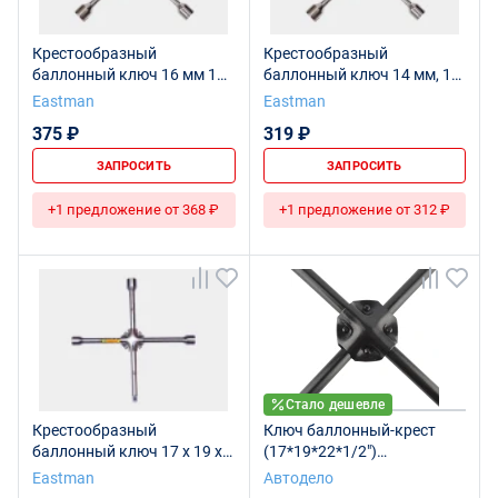
Крестообразный
Крестообразный
баллонный ключ 16 мм 17
баллонный ключ 14 мм, 17
x 19 x 21 мм x 1/2"
x 19 x 21 x 23 мм
Eastman
Eastman
375 ₽
319 ₽
ЗАПРОСИТЬ
ЗАПРОСИТЬ
+1 предложение от 368 ₽
+1 предложение от 312 ₽
Стало дешевле
Крестообразный
Ключ баллонный-крест
баллонный ключ 17 x 19 x
(17*19*22*1/2")
21 мм x 1/2"
(черн.лак,усиленный)
Eastman
Автодело
(АвтоDело) 30812