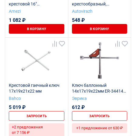
крестовой 16"
крестообразный,
17x19x21x1/2"DR, CrV,
усиленный
Arnezi
Autovirazh
усиленный ARNEZI
1 082 ₽
548 ₽
R1050105
В КОРЗИНУ
В КОРЗИНУ
Крестовой гаечный ключ
Ключ баллонный
17x19x21x22 мм
14х17х19х22мм ER-34414
крестообразный L=350мм
Bahco
Эврика
ЭВРИКА 1/20
5 019 ₽
612 ₽
ЗАПРОСИТЬ
ЗАПРОСИТЬ
+2 предложения
+1 предложение от 630 ₽
от 7 156 ₽