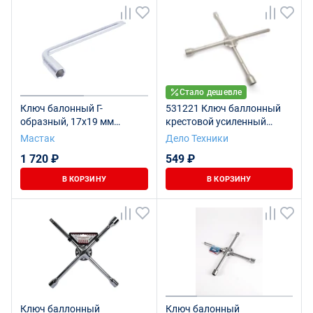
Стало дешевле
Ключ балонный Г-
531221 Ключ баллонный
образный, 17х19 мм
крестовой усиленный
МАСТАК 011-42265
17×19×21 мм × 1/2"
Мастак
Дело Техники
1 720 ₽
549 ₽
В КОРЗИНУ
В КОРЗИНУ
Ключ баллонный
Ключ балонный