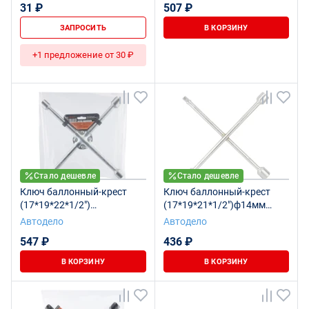
31 ₽
507 ₽
ЗАПРОСИТЬ
В КОРЗИНУ
+1 предложение от 30 ₽
Стало дешевле
Стало дешевле
Ключ баллонный-крест
Ключ баллонный-крест
(17*19*22*1/2")
(17*19*21*1/2")ф14мм
(усиленный) 380мм
L360мм (АвтоDело) 30714
Автодело
Автодело
(АвтоDело) 34412
547 ₽
436 ₽
В КОРЗИНУ
В КОРЗИНУ