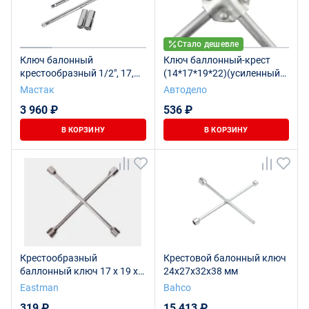
Стало дешевле
Ключ балонный
Ключ баллонный-крест
крестообразный 1/2", 17,
(14*17*19*22)(усиленный)
19, 21, 23 мм, кейс,
380мм (АвтоDело) 34414
Мастак
Автодело
разборный МАСТАК 028-
3 960 ₽
536 ₽
42079C
В КОРЗИНУ
В КОРЗИНУ
Крестообразный
Крестовой балонный ключ
баллонный ключ 17 x 19 x
24x27x32x38 мм
22 мм x 13/16"
Eastman
Bahco
319 ₽
15 413 ₽