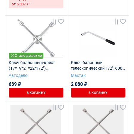
от 5 307 ₽
Стало дешевле
Ключ баллонный-крест
Ключ балонный
(17*19*21*22*1/2")
телескопический 1/2", 600
(усиленный) 380мм
мм, 17х19 мм МАСТАК 028-
Автодело
Мастак
(АвтоDело) 34418
20079
639 ₽
2 080 ₽
В КОРЗИНУ
В КОРЗИНУ