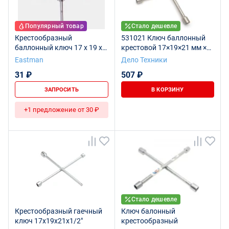
Популярный товар
Стало дешевле
Крестообразный
531021 Ключ баллонный
баллонный ключ 17 x 19 x
крестовой 17×19×21 мм ×
21 x 23 мм
1/2"
Eastman
Дело Техники
31 ₽
507 ₽
ЗАПРОСИТЬ
В КОРЗИНУ
+1 предложение от 30 ₽
Стало дешевле
Крестообразный гаечный
Ключ балонный
ключ 17x19x21x1/2"
крестообразный