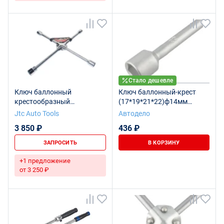
Стало дешевле
Ключ баллонный
Ключ баллонный-крест
крестообразный
(17*19*21*22)ф14мм
17*19*21*1/2 + головка
L360мм (АвтоDело) 30717
Jtc Auto Tools
Автодело
22мм JTC /1
3 850 ₽
436 ₽
ЗАПРОСИТЬ
В КОРЗИНУ
+1 предложение
от 3 250 ₽