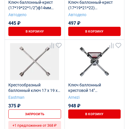
Ключ баллонный-крест
Ключ баллонный-крест
(17*19*22*1/2")ф14мм
(17*19*21*22)
L360мм (АвтоDело) 30712
(черн.лак,усиленный)
Автодело
Автодело
(АвтоDело) 30817
445 ₽
497 ₽
В КОРЗИНУ
В КОРЗИНУ
Крестообразный
Ключ баллонный
баллонный ключ 17 x 19 x
крестовой 14"
21 мм x 13/16"
17x19x21x1/2"DR, CrV,
Eastman
Arnezi
усиленный ARNEZI
375 ₽
948 ₽
R1050101
ЗАПРОСИТЬ
В КОРЗИНУ
+1 предложение от 368 ₽