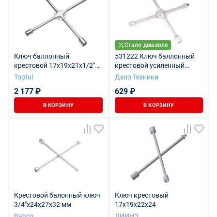
Стало дешевле
Ключ баллонный
531222 Ключ баллонный
крестовой 17x19x21x1/2"
крестовой усиленный
TOPTUL
17×19×21×22 мм с
Toptul
Дело Техники
переходником 19 мм × 1/2"
2 177 ₽
629 ₽
В КОРЗИНУ
В КОРЗИНУ
Крестовой балонный ключ
Ключ крестовый
3/4"х24х27х32 мм
17х19х22х24
Bahco
ЛИИНЗ