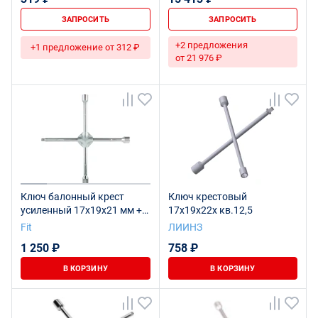
ЗАПРОСИТЬ
ЗАПРОСИТЬ
+2 предложения
+1 предложение от 312 ₽
от 21 976 ₽
Ключ балонный крест
Ключ крестовый
усиленный 17х19х21 мм +
17х19х22х кв.12,5
1/2", длина 400 мм
Fit
ЛИИНЗ
1 250 ₽
758 ₽
В КОРЗИНУ
В КОРЗИНУ