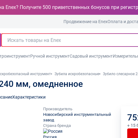
на Enex? Получите 500 приветственных бонусов при регист
Продвижение на Enex
Оплата и дост
троинструмент
Ручной инструмент
Садовый инструмент
Измеритель
скробезопасный инструмент
Зубила искробезопасные
Зубило слесарное 
 240 мм, омедненное
сание
Характеристики
Производитель
Новосибирский инструментальный
75
завод
+ 15 
Страна бренда
Россия