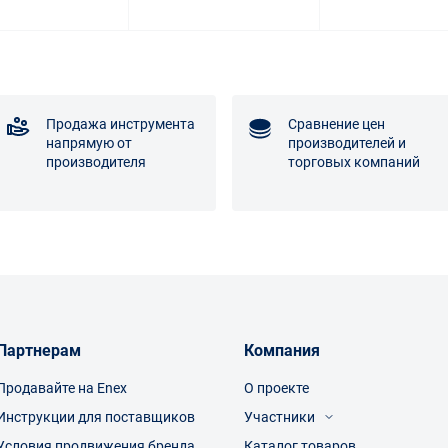
Продажа инструмента
Сравнение цен
напрямую от
производителей и
производителя
торговых компаний
Партнерам
Компания
Продавайте на Enex
О проекте
Инструкции для поставщиков
Участники
Условия продвижения бренда
Каталог товаров
Посетители