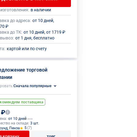
 изготовления:
в наличии
 количество данного товара должно
нный товар производителем
кратно размеру упаковки (1 шт.)
овлено ограничение по размеру
авка до адреса:
от 10 дней,
ального заказа
70 ₽
авка до ТК:
от 10 дней, от 1719 ₽
вывоз:
от 1 дня, бесплатно
та:
картой или по счету
едложение торговой
пании
ровать:
Сначала популярные
комендуем поставщика
 ₽
вка:
от 10 дней
ество на складе:
3 шт.
5
(7)
рунд, Пенза
В КОРЗИНУ
ТОРГ