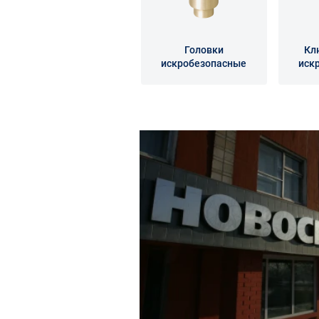
Головки
Кл
искробезопасные
иск