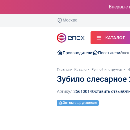
Впервые 
Москва
КАТАЛОГ
Производители
Посетители
Элек
Главная
Каталог
Ручной инструмент
И
Зубило слесарное
Артикул:
25610014
Оставить отзыв
Опи
Оптом ещё дешевле