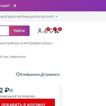
рации!
авка
Гарантия
Помощь
Контакты
RU
0
0
0
Найти
ные приборы и инструменты
Еще +
240 мм, омедненное
В избранное
Сравнить
2 ₽
бонусных ₽ за покупку
ДОБАВИТЬ В КОРЗИНУ