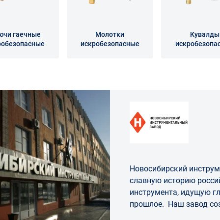
ючи гаечные
Молотки
Кувалды
робезопасные
искробезопасные
искробезопа
Новосибирский инструм
славную историю росси
инструмента, идущую г
прошлое. Наш завод соз
эвакуированного в 1941