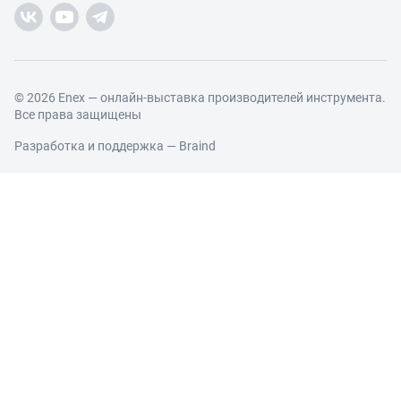
Торговые компании
Новости участников
Добавить торговую компанию
Контакты и реквизиты
Правовая информация
© 2026 Enex — онлайн-выставка производителей инструмента.
Все права защищены
Разработка и поддержка —
Braind