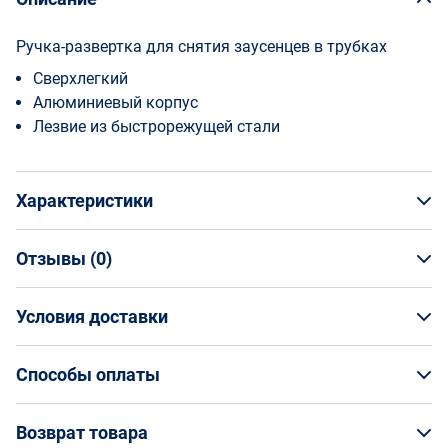
Ручка-развертка для снятия заусенцев в трубках
Сверхлегкий
Алюминиевый корпус
Лезвие из быстрорежущей стали
Характеристики
Отзывы (
0
)
Общая информация
Производитель
Условия доставки
НАПИСАТЬ ОТЗЫВ
Bahco
Артикул
Условия доставки
316-1
Способы оплаты
Страна производства
Кто обеспечивает доставку товаров?
Тайвань
Способы оплаты
Возврат товара
Страна бренда