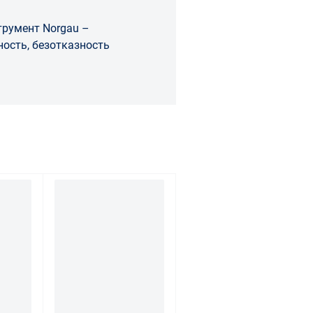
румент Norgau –
ость, безотказность