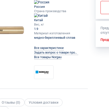
Россия
Страна производства
Китай
Вес, кг
Пред
1.9
отсу
Материал изготовления
медно-бериллиевый сплав
Прод
Все характеристики
Задать вопрос о товаре производителю
Все товары Norgau
Отзывы (
0
)
Условия доставки