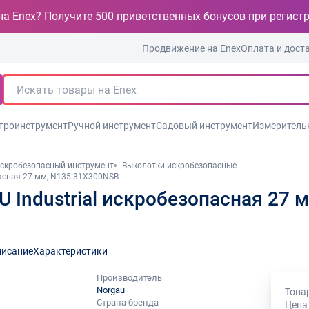
на Enex? Получите 500 приветственных бонусов при регист
Продвижение на Enex
Оплата и дост
троинструмент
Ручной инструмент
Садовый инструмент
Измеритель
скробезопасный инструмент
Выколотки искробезопасные
пасная 27 мм, N135-31Х300NSB
Industrial искробезопасная 27 м
исание
Характеристики
Производитель
Norgau
Товар
Страна бренда
Цена