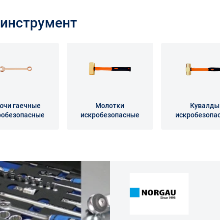
инструмент
ючи гаечные
Молотки
Кувалды
робезопасные
искробезопасные
искробезопа