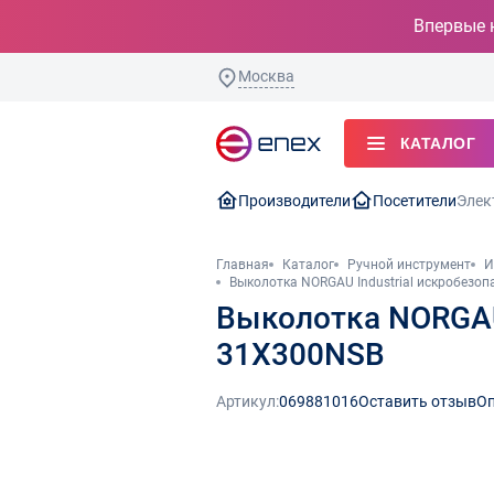
Впервые 
Москва
КАТАЛОГ
Производители
Посетители
Элек
Главная
Каталог
Ручной инструмент
И
Выколотка NORGAU Industrial искробезо
Выколотка NORGAU 
31Х300NSB
Артикул:
069881016
Оставить отзыв
Оп