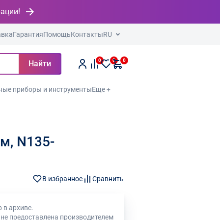
рации!
авка
Гарантия
Помощь
Контакты
RU
0
0
0
Найти
ные приборы и инструменты
Еще +
м, N135-
В избранное
Сравнить
 в архиве.
 не предоставлена производителем