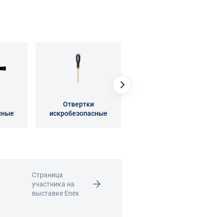
Отвертки
Шарнирно-губцевый
сные
искробезопасные
искробезопасный
инструмент
Страница
участника на
выставке Enex