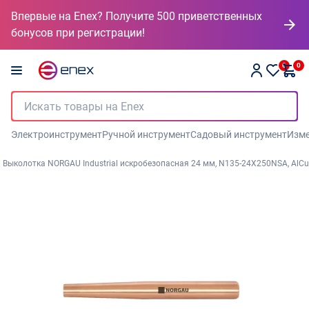
Впервые на Enex? Получите 500 приветственных
бонусов при регистрации!
0
0
Электроинструмент
Ручной инструмент
Садовый инструмент
Изме
Выколотка NORGAU Industrial искробезопасная 24 мм, N135-24X250NSA, AlCu