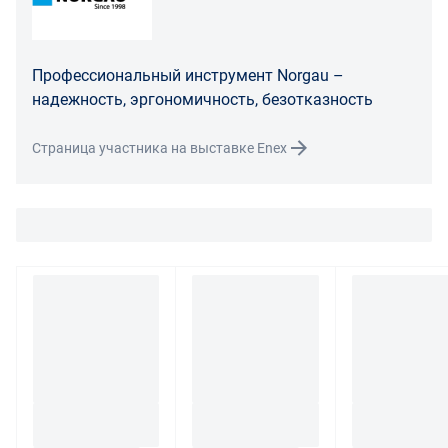
В случае возврата/замены некачественного товара
расходы по доставке товара оплачивает поставщик.
Поставщик оставляет за собой право принять товар
Профессиональный инструмент Norgau –
ненадлежащего качества у покупателя и в случае
надежность, эргономичность, безотказность
необходимости провести проверку качества товара.
Если в результате экспертизы товара установлено, что
Страница участника на выставке Enex
его недостатки возникли вследствие обстоятельств,
за которые не отвечает поставщик, покупатель обязан
возместить поставщику расходы на проведение
экспертизы, а также связанные с ее проведением
расходы на хранение и транспортировку товара.
При обнаружении в товаре какого-либо недостатка
производитель и (или) маркетплейс вправе
потребовать у покупателя предоставить фото товара,
заявленного дефекта, упаковки, маркировки
(шильдика) производителя.
Если покупатель, являющийся юридическим лицом