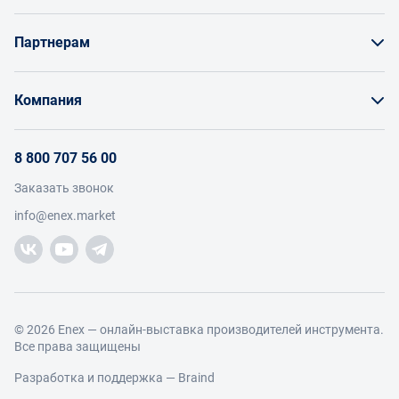
Как заказать товар
Партнерам
Заказать по счету как юрлицо
Продавайте на Enex
Бонусы и торг
Компания
Инструкции для поставщиков
Оплата и доставка
О проекте
Условия продвижения бренда на Enex
8 800 707 56 00
Возврат
Участники
Условия продаж
Заказать звонок
Работа с обращениями
Каталог товаров
Посетители
info@enex.market
Добавить производителя
Производители
Помощь
Торговые компании
Новости участников
Добавить торговую компанию
Контакты и реквизиты
Правовая информация
© 2026 Enex — онлайн-выставка производителей инструмента.
Все права защищены
Разработка и поддержка —
Braind