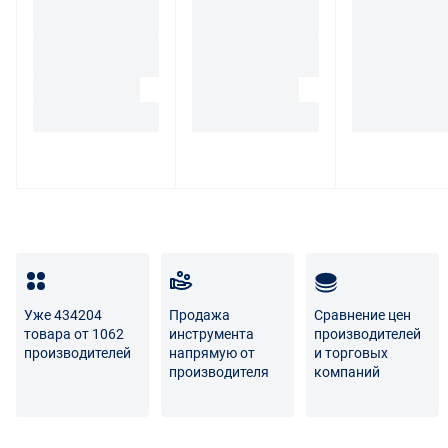
(шильдика) производителя.
Если покупатель, являющийся юридическим лицом
(индивидуальным предпринимателем) откажется от
товара ненадлежащего качества, такой покупатель
обязан возвратить такой товар поставщику.
Покупатель - физическое лицо может также вернуть
товар по адресу поставщика либо Маркетплейса.
Транспортные расходы по возврату некачественного
товара несет поставщик либо Маркетплейс.
Разница между оттенками товаров на фото и
реальными товарами не является признаком
Уже 434204
Продажа
Сравнение цен
некачественности.
товара от 1062
инструмента
производителей
производителей
напрямую от
и торговых
Для вопросов о возврате либо обмене товара просим
производителя
компаний
связаться с нами по телефону
8 800 707-56-00
либо по
электронной почте:
info@enex.market
.