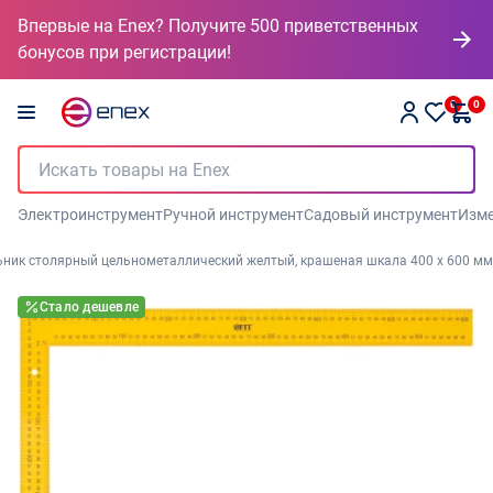
Впервые на Enex? Получите 500 приветственных
бонусов при регистрации!
0
0
Электроинструмент
Ручной инструмент
Садовый инструмент
Изме
ьник столярный цельнометаллический желтый, крашеная шкала 400 x 600 мм
Стало дешевле