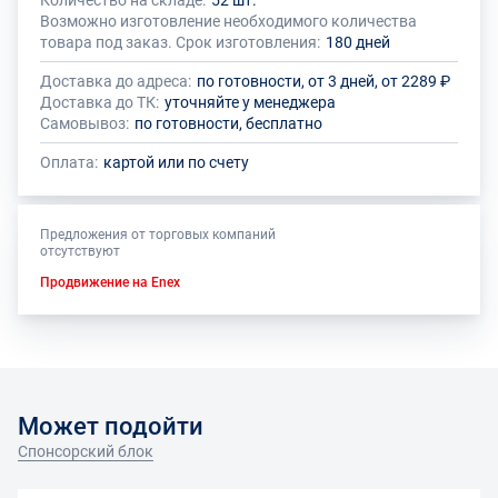
Количество на складе:
52 шт.
Общее количество данного товара должно быть кратно размеру
На данный товар производителем установлено ограничение по
Возможно изготовление необходимого количества
упаковки (1 шт.)
размеру минимального заказа
товара под заказ. Срок изготовления:
180 дней
Доставка до адреса:
по готовности, от 3 дней, от 2289 ₽
Доставка до ТК:
уточняйте у менеджера
Самовывоз:
по готовности, бесплатно
Оплата:
картой или по счету
Предложения от торговых компаний
отсутствуют
Продвижение на Enex
Может подойти
Спонсорский блок