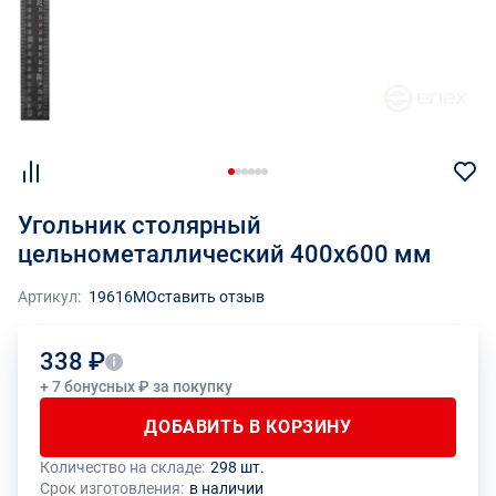
Угольник столярный
цельнометаллический 400х600 мм
Артикул:
19616М
Оставить отзыв
338 ₽
+ 7 бонусных ₽ за покупку
ДОБАВИТЬ В КОРЗИНУ
Количество на складе:
298 шт.
Общее количество данного товара должно быть кратно размеру
На данный товар производителем установлено ограничение по
Срок изготовления:
в наличии
упаковки (1 шт.)
размеру минимального заказа