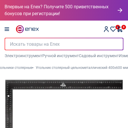
Впервые на Enex? Получите 500 приветственных
бонусов при регистрации!
0
0
Электроинструмент
Ручной инструмент
Садовый инструмент
Изме
гольники столярные
Угольник столярный цельнометаллический 400х600 мм