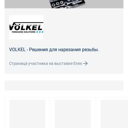
Транспортные расходы по возврату некачественного
товара несет поставщик либо Маркетплейс.
Разница между оттенками товаров на фото и
реальными товарами не является признаком
некачественности.
VOLKEL - Решения для нарезания резьбы.
Для вопросов о возврате либо обмене товара просим
связаться с нами по телефону
8 800 707-56-00
либо по
Страница участника на выставке Enex
электронной почте:
info@enex.market
.
Полный перечень условий возврата и обмена