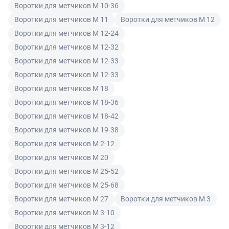
Воротки для метчиков M 10-36
Читать подробнее правила Продажи и доставки
уплаченной за товар денежной суммы. Товар
Воротки для метчиков M 11
Воротки для метчиков M 12
ненадлежащего качества по согласованию с
Читать подробнее правила Продажи и доставки
Воротки для метчиков M 12-24
покупателем может быть заменен на аналогичный
товар надлежащего качества.
Воротки для метчиков M 12-32
Воротки для метчиков M 12-33
Для юридических лиц
Воротки для метчиков M 12-33
Покупатель, являющийся юридическим лицом
Воротки для метчиков M 18
(индивидуальным предпринимателем) в случае
Воротки для метчиков M 18-36
передачи ему Товара ненадлежащего качества вправе
Воротки для метчиков M 18-42
предъявить требования, предусмотренный статьей
Воротки для метчиков M 19-38
475 ГК РФ.
Воротки для метчиков M 2-12
Распределение ответственности
Воротки для метчиков M 20
Воротки для метчиков M 25-52
В случае возврата/замены некачественного товара
Воротки для метчиков M 25-68
расходы по доставке товара оплачивает поставщик.
Воротки для метчиков M 27
Воротки для метчиков M 3
Поставщик оставляет за собой право принять товар
Воротки для метчиков M 3-10
ненадлежащего качества у покупателя и в случае
Воротки для метчиков M 3-12
необходимости провести проверку качества товара.