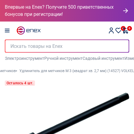
Впервые на Enex? Получите 500 приветственных
бонусов при регистрации!
0
0
Электроинструмент
Ручной инструмент
Садовый инструмент
Изме
 метчиков
Удлинитель для метчиков М 3 (квадрат хв. 2,7 мм) (14527) VOLKEL
Осталось 4 шт.