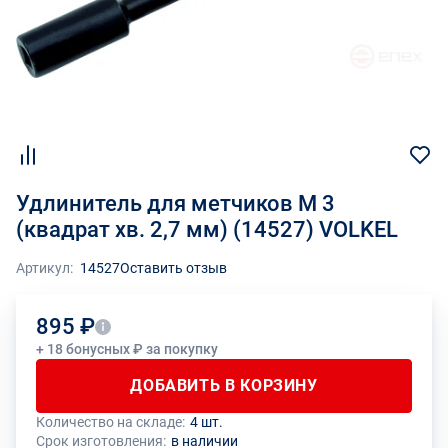
Удлинитель для метчиков М 3
(квадрат хв. 2,7 мм) (14527) VOLKEL
Артикул:
14527
Оставить отзыв
895 ₽
+ 18 бонусных ₽ за покупку
ДОБАВИТЬ В КОРЗИНУ
Количество на складе:
4 шт.
Общее количество данного товара должно быть кратно размеру
На данный товар производителем установлено ограничение по
Срок изготовления:
в наличии
упаковки (1 шт.)
размеру минимального заказа