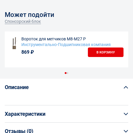
Может подойти
Спонсорский блок
Вороток для метчиков М8-М27 Р
Инструментально-Подшипниковая компания
869 ₽
В КОРЗИНУ
Описание
Характеристики
Отзывы (
0
)
Общая информация