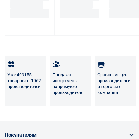
некачественности.
Для вопросов о возврате либо обмене товара просим
связаться с нами по телефону
8 800 707-56-00
либо по
электронной почте:
info@enex.market
.
Полный перечень условий возврата и обмена
Уже 409155
Продажа
Сравнение цен
товаров от 1062
инструмента
производителей
производителей
напрямую от
и торговых
производителя
компаний
Покупателям