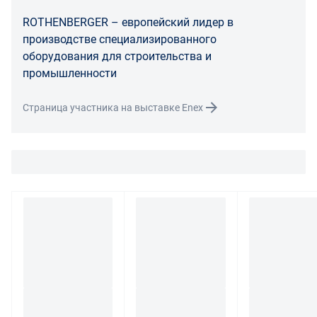
расходы на хранение и транспортировку товара.
ROTHENBERGER – европейский лидер в
При обнаружении в товаре какого-либо недостатка
производстве специализированного
производитель и (или) маркетплейс вправе
оборудования для строительства и
потребовать у покупателя предоставить фото товара,
промышленности
заявленного дефекта, упаковки, маркировки
(шильдика) производителя.
Страница участника на выставке Enex
Если покупатель, являющийся юридическим лицом
(индивидуальным предпринимателем) откажется от
товара ненадлежащего качества, такой покупатель
обязан возвратить такой товар поставщику.
Покупатель - физическое лицо может также вернуть
товар по адресу поставщика либо Маркетплейса.
Транспортные расходы по возврату некачественного
товара несет поставщик либо Маркетплейс.
Разница между оттенками товаров на фото и
реальными товарами не является признаком