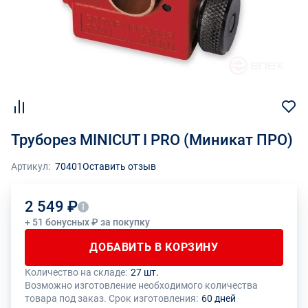
Труборез MINICUT I PRO (Миникат ПРО)
Артикул:
70401
Оставить отзыв
2 549 ₽
+ 51 бонусных ₽ за покупку
ДОБАВИТЬ В КОРЗИНУ
Количество на складе:
27 шт.
Общее количество данного товара должно быть кратно размеру
На данный товар производителем установлено ограничение по
Возможно изготовление необходимого количества
упаковки (1 шт.)
размеру минимального заказа
товара под заказ. Срок изготовления:
60 дней