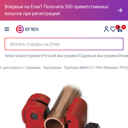
Впервые на Enex? Получите 500 приветственных
бонусов при регистрации!
0
0
Электроинструмент
Ручной инструмент
Садовый инструмент
Изме
т для работы с трубами
Труборезы
Труборез MINICUT I PRO (Миникат ПРО)