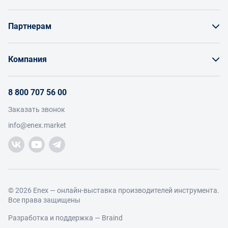
Как заказать товар
Партнерам
Заказать по счету как юрлицо
Продавайте на Enex
Бонусы и торг
Компания
Инструкции для поставщиков
Оплата и доставка
О проекте
Условия продвижения бренда на Enex
8 800 707 56 00
Возврат
Участники
Условия продаж
Заказать звонок
Работа с обращениями
Каталог товаров
Посетители
info@enex.market
Добавить производителя
Производители
Помощь
Торговые компании
Новости участников
Добавить торговую компанию
Контакты и реквизиты
Правовая информация
© 2026 Enex — онлайн-выставка производителей инструмента.
Все права защищены
Разработка и поддержка —
Braind