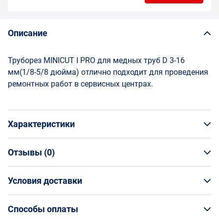
Описание
Труборез MINICUT I PRO для медных труб D 3-16
мм(1/8-5/8 дюйма) отлично подходит для проведения
ремонтных работ в сервисных центрах.
Характеристики
Отзывы (
0
)
Общая информация
Производитель
Условия доставки
НАПИСАТЬ ОТЗЫВ
ROTHENBERGER
Артикул
Условия доставки
70401
Способы оплаты