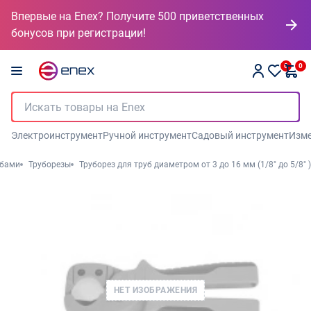
Впервые на Enex? Получите 500 приветственных
бонусов при регистрации!
0
0
Электроинструмент
Ручной инструмент
Садовый инструмент
Изме
убами
Труборезы
Труборез для труб диаметром от 3 до 16 мм (1/8" до 5/8" )
НЕТ ИЗОБРАЖЕНИЯ