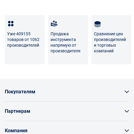
Полный перечень условий возврата и обмена
Уже 409155
Продажа
Сравнение цен
товаров от 1062
инструмента
производителей
производителей
напрямую от
и торговых
производителя
компаний
Покупателям
Как заказать товар
Партнерам
Заказать по счету как юрлицо
Продавайте на Enex
Бонусы и торг
Компания