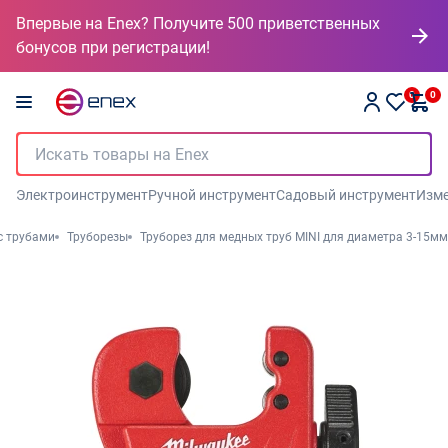
Впервые на Enex? Получите 500 приветственных
бонусов при регистрации!
0
0
Электроинструмент
Ручной инструмент
Садовый инструмент
Изме
с трубами
Труборезы
Труборез для медных труб MINI для диаметра 3-15мм