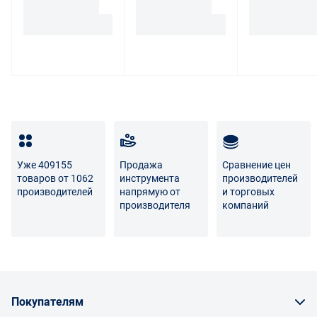
некачественности.
Для вопросов о возврате либо обмене товара просим
связаться с нами по телефону
8 800 707-56-00
либо по
электронной почте:
info@enex.market
.
Полный перечень условий возврата и обмена
Уже 409155
Продажа
Сравнение цен
товаров от 1062
инструмента
производителей
производителей
напрямую от
и торговых
производителя
компаний
Покупателям