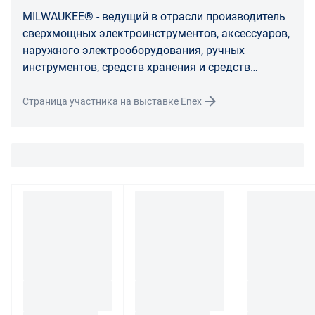
расходы на хранение и транспортировку товара.
MILWAUKEE® - ведущий в отрасли производитель
При обнаружении в товаре какого-либо недостатка
сверхмощных электроинструментов, аксессуаров,
производитель и (или) маркетплейс вправе
наружного электрооборудования, ручных
потребовать у покупателя предоставить фото товара,
инструментов, средств хранения и средств
заявленного дефекта, упаковки, маркировки
индивидуальной защиты.
(шильдика) производителя.
Страница участника на выставке Enex
Если покупатель, являющийся юридическим лицом
(индивидуальным предпринимателем) откажется от
товара ненадлежащего качества, такой покупатель
обязан возвратить такой товар поставщику.
Покупатель - физическое лицо может также вернуть
товар по адресу поставщика либо Маркетплейса.
Транспортные расходы по возврату некачественного
товара несет поставщик либо Маркетплейс.
Разница между оттенками товаров на фото и
реальными товарами не является признаком