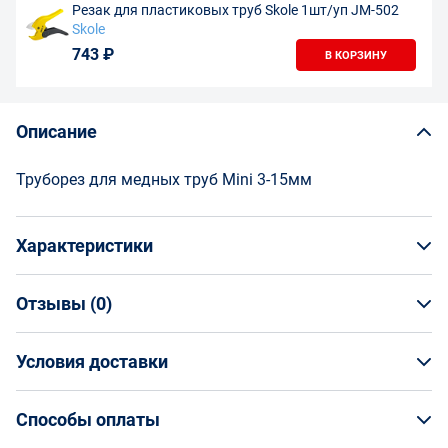
Резак для пластиковых труб Skole 1шт/уп JM-502
Skole
743 ₽
В КОРЗИНУ
Описание
Труборез для медных труб Mini 3-15мм
Характеристики
Отзывы (
0
)
Общая информация
Производитель
Отзывы (
Условия доставки
0
)
НАПИСАТЬ ОТЗЫВ
Milwaukee
Артикул
Условия доставки
48229250
Способы оплаты
Страна производства