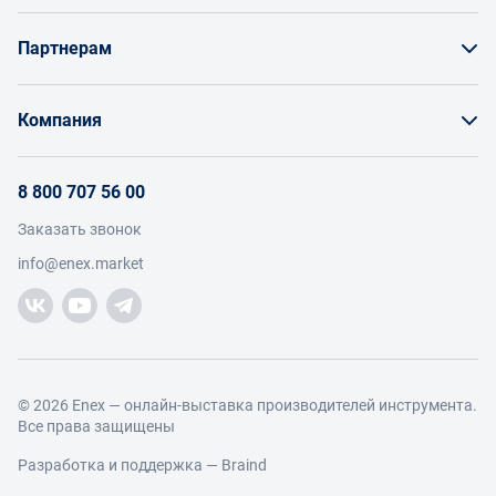
Как заказать товар
Партнерам
Заказать по счету как юрлицо
Продавайте на Enex
Бонусы и торг
Компания
Инструкции для поставщиков
Оплата и доставка
О проекте
Условия продвижения бренда на Enex
8 800 707 56 00
Возврат
Участники
Условия продаж
Заказать звонок
Работа с обращениями
Каталог товаров
Посетители
info@enex.market
Добавить производителя
Производители
Помощь
Торговые компании
Новости участников
Добавить торговую компанию
Контакты и реквизиты
Правовая информация
© 2026 Enex — онлайн-выставка производителей инструмента.
Все права защищены
Разработка и поддержка —
Braind