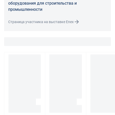
необходимости провести проверку качества товара.
оборудования для строительства и
Если в результате экспертизы товара установлено, что
промышленности
его недостатки возникли вследствие обстоятельств,
за которые не отвечает поставщик, покупатель обязан
Страница участника на выставке Enex
возместить поставщику расходы на проведение
экспертизы, а также связанные с ее проведением
расходы на хранение и транспортировку товара.
При обнаружении в товаре какого-либо недостатка
производитель и (или) маркетплейс вправе
потребовать у покупателя предоставить фото товара,
заявленного дефекта, упаковки, маркировки
(шильдика) производителя.
Если покупатель, являющийся юридическим лицом
(индивидуальным предпринимателем) откажется от
товара ненадлежащего качества, такой покупатель
обязан возвратить такой товар поставщику.
Покупатель - физическое лицо может также вернуть