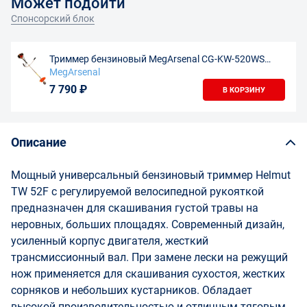
Может подойти
Спонсорский блок
Триммер бензиновый MegArsenal CG-KW-520WS
(цельный вал)/ MTU 2000
MegArsenal
7 790 ₽
В КОРЗИНУ
Описание
Мощный универсальный бензиновый триммер Helmut
TW 52F с регулируемой велосипедной рукояткой
предназначен для скашивания густой травы на
неровных, больших площадях. Современный дизайн,
усиленный корпус двигателя, жесткий
трансмиссионный вал. При замене лески на режущий
нож применяется для скашивания сухостоя, жестких
сорняков и небольших кустарников. Обладает
высокой производительностью и отличным тяговым