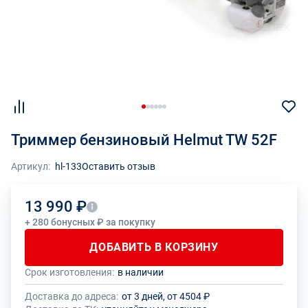
Триммер бензиновый Helmut TW 52F
Артикул:
hl-133
Оставить отзыв
13 990 ₽
+ 280 бонусных ₽ за покупку
ДОБАВИТЬ В КОРЗИНУ
Срок изготовления:
в наличии
Общее количество данного товара должно быть кратно размеру
На данный товар производителем установлено ограничение по
упаковки (1 шт.)
размеру минимального заказа
Доставка до адреса:
от 3 дней, от 4504 ₽