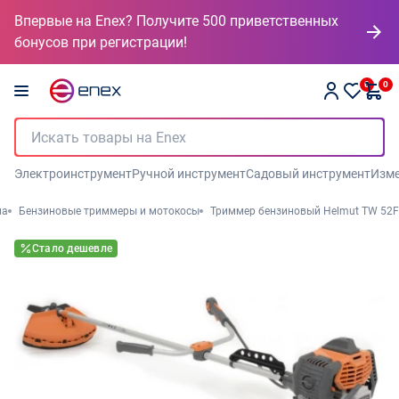
Впервые на Enex? Получите 500 приветственных
бонусов при регистрации!
0
0
Электроинструмент
Ручной инструмент
Садовый инструмент
Изме
на
Бензиновые триммеры и мотокосы
Триммер бензиновый Helmut TW 52F
Стало дешевле