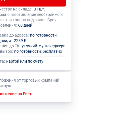
чество на складе:
31 шт.
 количество данного товара должно
нный товар производителем
ожно изготовление необходимого
кратно размеру упаковки (1 шт.)
овлено ограничение по размеру
чества товара под заказ. Срок
ального заказа
товления:
60 дней
авка до адреса:
по готовности,
дней, от 2289 ₽
авка до ТК:
уточняйте у менеджера
вывоз:
по готовности, бесплатно
та:
картой или по счету
ложения от торговых компаний
тствуют
вижение на Enex