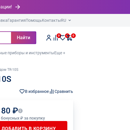
рации!
авка
Гарантия
Помощь
Контакты
RU
0
0
0
Найти
ные приборы и инструменты
Еще +
дом TR-10S
10S
В избранное
Сравнить
180 ₽
4 бонусных ₽ за покупку
ДОБАВИТЬ В КОРЗИНУ