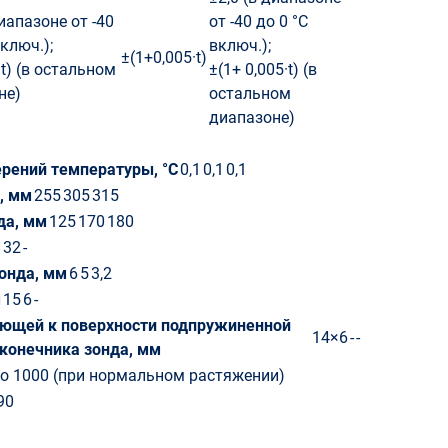
диапазоне от -40
от -40 до 0 °С
включ.);
включ.);
±(1+0,005·t)
·t) (в остальном
±(1+ 0,005·t) (в
не)
остальном
диапазоне)
рений температуры, °С
0,1
0,1
0,1
, мм
255
305
315
да, мм
125
170
180
8
32
-
онда, мм
6
5
3,2
м
15
6
-
ющей к поверхности подпружиненной
14×6
-
-
конечника зонда, мм
до 1000 (при нормальном растяжении)
90