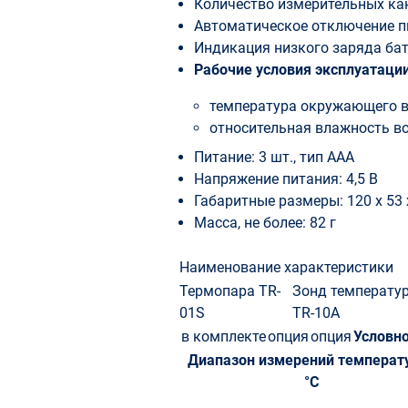
Количество измерительных кан
Автоматическое отключение п
Индикация низкого заряда ба
Рабочие условия эксплуатации
температура окружающего воз
относительная влажность воз
Питание: 3 шт., тип ААА
Напряжение питания: 4,5 В
Габаритные размеры: 120 x 53 
Масса, не более: 82 г
Наименование характеристики
Термопара TR-
Зонд температу
01S
TR-10A
в комплекте
опция
опция
Условно
Диапазон измерений температ
°С