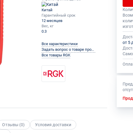
Коли
Китай
Общее
На да
Возм
Гарантийный срок
быть 
устан
12 месяцев
коли
миним
Вес, кг
изго
0.3
Дост
от 5 
Все характеристики
Дост
Задать вопрос о товаре производителю
Само
Все товары RGK
Опла
Пред
отсу
Прод
Отзывы (
0
)
Условия доставки