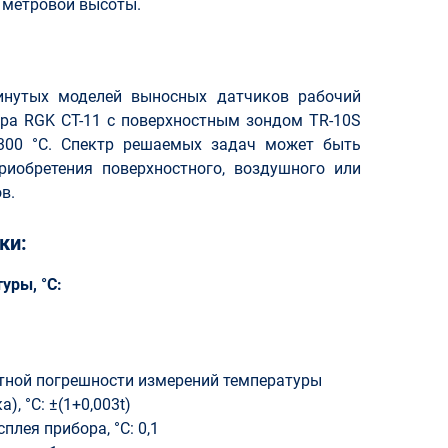
с метровой высоты.
инутых моделей выносных датчиков рабочий
ра RGK CT-11 с поверхностным зондом TR-10S
1300 °С. Спектр решаемых задач может быть
риобретения поверхностного, воздушного или
в.
ки:
уры, °С:
ной погрешности измерений температуры
), °С: ±(1+0,003t)
лея прибора, °С: 0,1