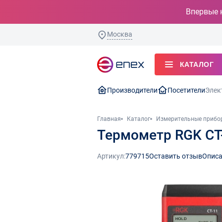
Впервые 
Москва
КАТАЛОГ
Производители
Посетители
Элек
Главная
Каталог
Измерительные прибо
Термометр RGK CT
Артикул:
779715
Оставить отзыв
Описа