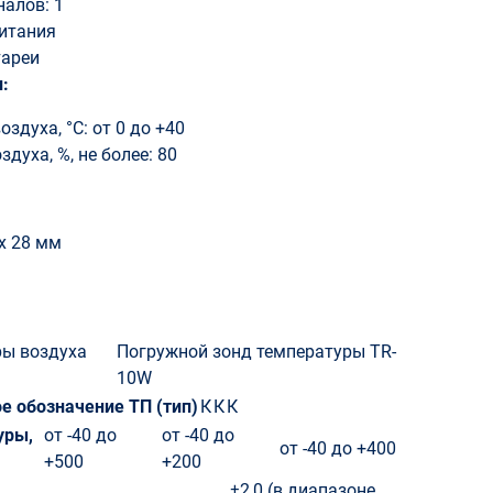
алов: 1
итания
тареи
:
духа, °С: от 0 до +40
духа, %, не более: 80
x 28 мм
ры воздуха
Погружной зонд температуры TR-
10W
е обозначение ТП (тип)
К
К
К
уры,
от -40 до
от -40 до
от -40 до +400
+500
+200
±2,0 (в диапазоне