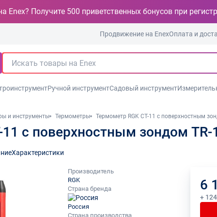
на Enex? Получите 500 приветственных бонусов при регист
Продвижение на Enex
Оплата и дост
троинструмент
Ручной инструмент
Садовый инструмент
Измеритель
ры и инструменты
Термометры
Термометр RGK CT-11 с поверхностным зон
-11 с поверхностным зондом TR-
ние
Характеристики
Производитель
RGK
6 
Страна бренда
+ 12
Россия
Страна производства