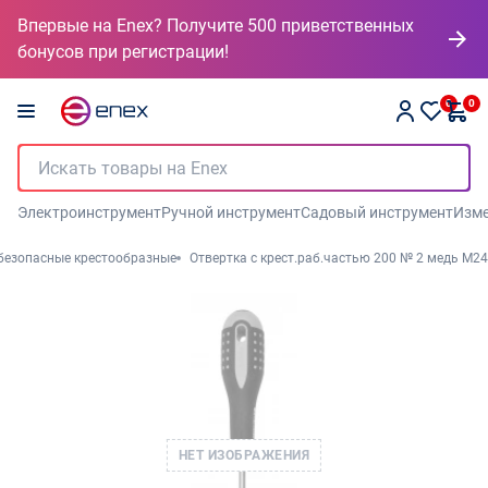
Впервые на Enex? Получите 500 приветственных
бонусов при регистрации!
0
0
Электроинструмент
Ручной инструмент
Садовый инструмент
Изме
безопасные крестообразные
Отвертка с крест.раб.частью 200 № 2 медь М24
НЕТ ИЗОБРАЖЕНИЯ