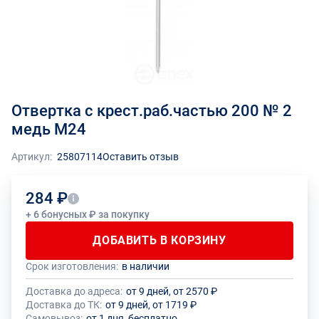
Отвертка с крест.раб.частью 200 № 2
медь М24
Артикул:
25807114
Оставить отзыв
284 ₽
+ 6 бонусных ₽ за покупку
ДОБАВИТЬ В КОРЗИНУ
Срок изготовления:
в наличии
Общее количество данного товара должно быть кратно размеру
На данный товар производителем установлено ограничение по
упаковки (1 шт.)
размеру минимального заказа
Доставка до адреса:
от 9 дней, от 2570 ₽
Доставка до ТК:
от 9 дней, от 1719 ₽
Самовывоз:
от 1 дня, бесплатно