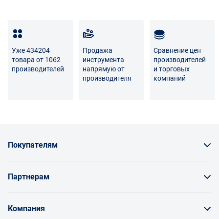
товара несет поставщик либо Маркетплейс.
Разница между оттенками товаров на фото и
реальными товарами не является признаком
Уже 434204
Продажа
Сравнение цен
некачественности.
товара от 1062
инструмента
производителей
производителей
напрямую от
и торговых
Для вопросов о возврате либо обмене товара просим
производителя
компаний
связаться с нами по телефону
8 800 707-56-00
либо по
электронной почте:
info@enex.market
.
Полный перечень условий возврата и обмена
Покупателям
Как заказать товар
Партнерам
Заказать по счету как юрлицо
Продавайте на Enex
Бонусы и торг
Компания
Инструкции для поставщиков