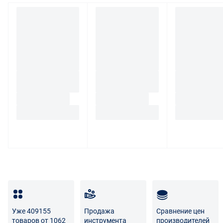
При обнаружении в товаре какого-либо недостатка
производитель и (или) маркетплейс вправе
потребовать у покупателя предоставить фото товара,
заявленного дефекта, упаковки, маркировки
(шильдика) производителя.
Если покупатель, являющийся юридическим лицом
(индивидуальным предпринимателем) откажется от
товара ненадлежащего качества, такой покупатель
обязан возвратить такой товар поставщику.
Покупатель - физическое лицо может также вернуть
товар по адресу поставщика либо Маркетплейса.
Транспортные расходы по возврату некачественного
товара несет поставщик либо Маркетплейс.
Разница между оттенками товаров на фото и
реальными товарами не является признаком
Уже 409155
Продажа
Сравнение цен
некачественности.
товаров от 1062
инструмента
производителей