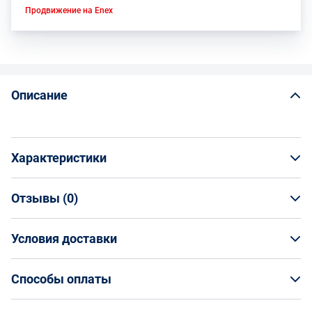
Продвижение на Enex
Описание
Характеристики
Отзывы (
0
)
Общая информация
Производитель
Условия доставки
НАПИСАТЬ ОТЗЫВ
Новосибирский инструментальный завод
Артикул
Условия доставки
258021
Способы оплаты
Страна производства
Кто обеспечивает доставку товаров?
Россия