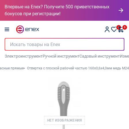
Впервые на Enex? Получите 500 приветственных
бонусов при регистрации!
0
0
Электроинструмент
Ручной инструмент
Садовый инструмент
Изме
пасные прямые
Отвертка с плоской рабочей частью 160х0,6х4,0мм медь М24
НЕТ ИЗОБРАЖЕНИЯ