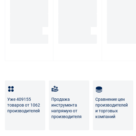
(шильдика) производителя.
Если покупатель, являющийся юридическим лицом
(индивидуальным предпринимателем) откажется от
товара ненадлежащего качества, такой покупатель
обязан возвратить такой товар поставщику.
Покупатель - физическое лицо может также вернуть
товар по адресу поставщика либо Маркетплейса.
Транспортные расходы по возврату некачественного
товара несет поставщик либо Маркетплейс.
Разница между оттенками товаров на фото и
реальными товарами не является признаком
Уже 409155
Продажа
Сравнение цен
некачественности.
товаров от 1062
инструмента
производителей
производителей
напрямую от
и торговых
Для вопросов о возврате либо обмене товара просим
производителя
компаний
связаться с нами по телефону
8 800 707-56-00
либо по
электронной почте:
info@enex.market
.