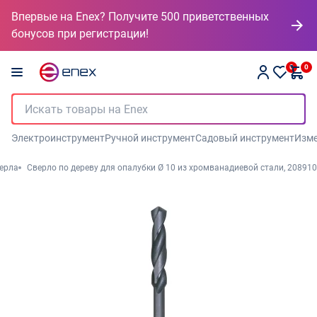
Впервые на Enex? Получите 500 приветственных
бонусов при регистрации!
0
0
Электроинструмент
Ручной инструмент
Садовый инструмент
Изме
ерла
Сверло по дереву для опалубки Ø 10 из хромванадиевой стали, 208910