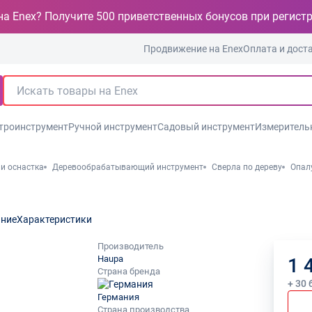
на Enex? Получите 500 приветственных бонусов при регист
Продвижение на Enex
Оплата и дост
троинструмент
Ручной инструмент
Садовый инструмент
Измеритель
и оснастка
Деревообрабатывающий инструмент
Сверла по дереву
Опал
ние
Характеристики
Производитель
Haupa
1 
Страна бренда
+ 30 
Германия
Страна производства