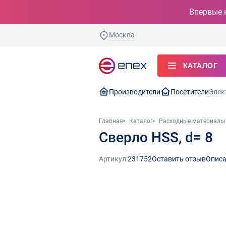
Впервые 
Москва
КАТАЛОГ
Производители
Посетители
Элек
Главная
Каталог
Расходные материалы 
Сверло HSS, d= 8
Артикул:
231752
Оставить отзыв
Описа