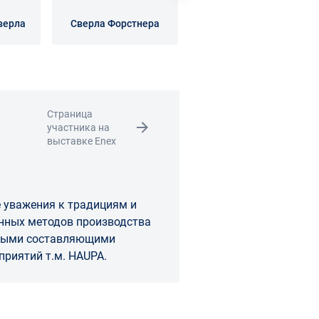
верла
Сверла Форстнера
Перовые сверла
Страница
участника на
выставке Enex
 уважения к традициям и
изводства
вными составляющими
ста предприятий т.м. HAUPA.