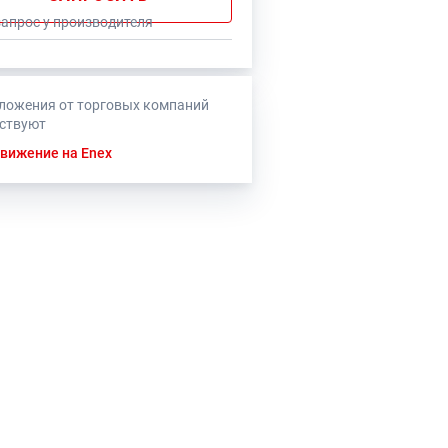
запрос у производителя
ложения от торговых компаний
тствуют
вижение на Enex