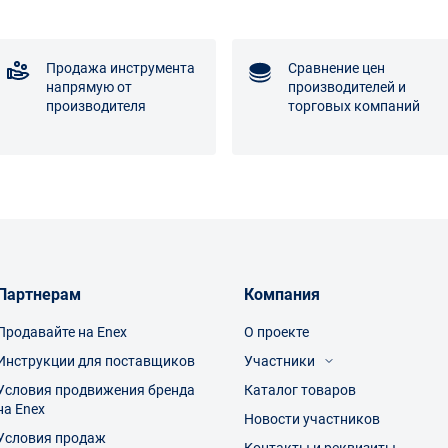
Продажа инструмента
Сравнение цен
напрямую от
производителей и
производителя
торговых компаний
Партнерам
Компания
Продавайте на Enex
О проекте
Инструкции для поставщиков
Участники
Условия продвижения бренда
Каталог товаров
Посетители
на Enex
Производители
Новости участников
Торговые компании
Условия продаж
Контакты и реквизиты