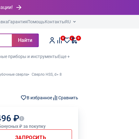
рации!
авка
Гарантия
Помощь
Контакты
RU
0
0
0
Найти
ные приборы и инструменты
Еще +
убочные сверла
Сверло HSS, d= 8
В избранное
Сравнить
496 ₽
бонусных ₽ за покупку
ЗАПРОСИТЬ