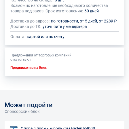
Количество на складе:
0 шт.
Общее количество данного товара должно быть кратно размеру
На данный товар производителем установлено ограничение по
Возможно изготовление необходимого количества
упаковки (1 шт.)
размеру минимального заказа
товара под заказ. Срок изготовления:
60 дней
Доставка до адреса:
по готовности, от 5 дней, от 2289 ₽
Доставка до ТК:
уточняйте у менеджера
Оплата:
картой или по счету
Предложения от торговых компаний
отсутствуют
Продвижение на Enex
Может подойти
Спонсорский блок
Опора с прямым роликом Heden R400S