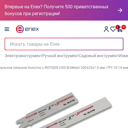
Впервые на Enex? Получите 500 приветственных
бонусов при регистрации!
0
0
Электроинструмент
Ручной инструмент
Садовый инструмент
Изме
альное пильное полотно с ROTIGER HSS Bi-Metall 200x25x1.0 мм /TPI 10-14 мм