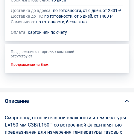
Срок изготовления:
90 дней
Общее количество данного товара должно быть кратно размеру
На данный товар производителем установлено ограничение по
упаковки (1 шт.)
размеру минимального заказа
Доставка до адреса:
по готовности, от 6 дней, от 2331 ₽
Доставка до ТК:
по готовности, от 6 дней, от 1480 ₽
Самовывоз:
по готовности, бесплатно
Оплата:
картой или по счету
Предложения от торговых компаний
отсутствуют
Продвижение на Enex
Описание
Смарт-зонд относительной влажности и температуры
L=150 мм СЗВЛ.150П со встроенной флеш-памятью
предназначен для измерения температуры газовых