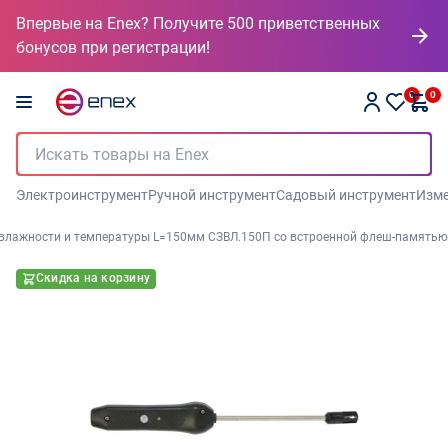
Впервые на Enex? Получите 500 приветственных
бонусов при регистрации!
0
0
Электроинструмент
Ручной инструмент
Садовый инструмент
Изме
 влажности и температуры L=150мм СЗВЛ.150П со встроенной флеш-памятью
Скидка на корзину