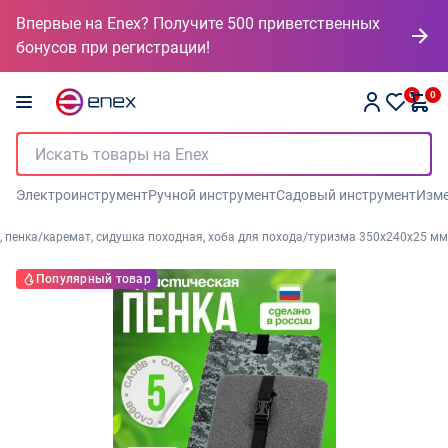
Впервые на Enex? Получите 500 приветственных
бонусов при регистрации!
0
0
Электроинструмент
Ручной инструмент
Садовый инструмент
Изме
ое, пенка/каремат, сидушка походная, хоба для похода/туризма 350x240x25 мм
Популярный товар