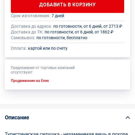
ДОБАВИТЬ В КОРЗИНУ
Срок изготовления:
7 дней
Общее количество данного товара должно быть кратно размеру
На данный товар производителем установлено ограничение по
упаковки (1 шт.)
размеру минимального заказа
Доставка до адреса:
по готовности, от 6 дней, от 2713 ₽
Доставка до ТК:
по готовности, от 6 дней, от 1862 ₽
Самовывоз:
по готовности, бесплатно
Оплата:
картой или по счету
Предложения от торговых компаний
отсутствуют
Продвижение на Enex
Описание
Туристическая сидушка - незаменимая вещь в походе