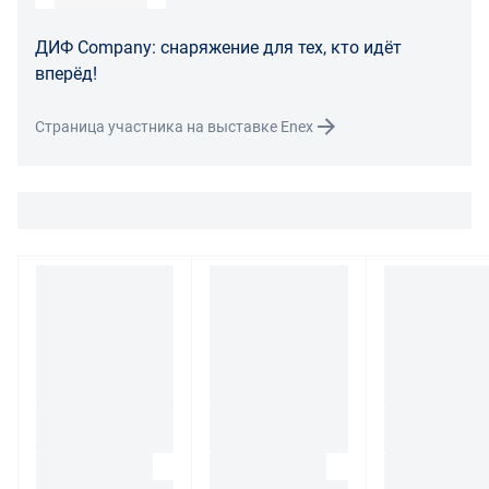
В случае возврата/замены некачественного товара
ДИФ Company: снаряжение для тех, кто идёт
расходы по доставке товара оплачивает поставщик.
вперёд!
Поставщик оставляет за собой право принять товар
ненадлежащего качества у покупателя и в случае
Страница участника на выставке Enex
необходимости провести проверку качества товара.
Если в результате экспертизы товара установлено, что
его недостатки возникли вследствие обстоятельств,
за которые не отвечает поставщик, покупатель обязан
возместить поставщику расходы на проведение
экспертизы, а также связанные с ее проведением
расходы на хранение и транспортировку товара.
При обнаружении в товаре какого-либо недостатка
производитель и (или) маркетплейс вправе
потребовать у покупателя предоставить фото товара,
заявленного дефекта, упаковки, маркировки
(шильдика) производителя.
Если покупатель, являющийся юридическим лицом