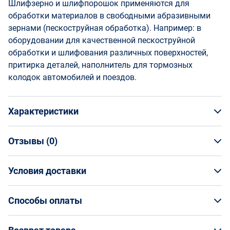
Шлифзерно и шлифпорошок применяются для
обработки материалов в свободными абразивными
зернами (пескоструйная обработка). Например: в
оборудовании для качественной пескоструйной
обработки и шлифования различных поверхностей,
притирка деталей, наполнитель для тормозных
колодок автомобилей и поездов.
Характеристики
Отзывы (
0
)
Общая информация
Производитель
Условия доставки
НАПИСАТЬ ОТЗЫВ
Кыштымский абразивный завод
Артикул
Условия доставки
12АРК-12АРБминусовая фракция (-63)1000
Способы оплаты
Страна производства
Кто обеспечивает доставку товаров?
Россия
Способы оплаты