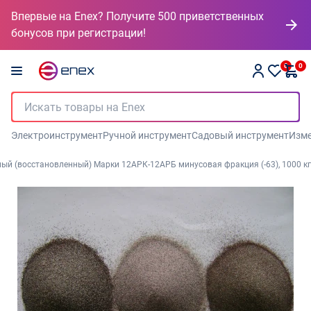
Впервые на Enex? Получите 500 приветственных
бонусов при регистрации!
0
0
Электроинструмент
Ручной инструмент
Садовый инструмент
Изме
й (восстановленный) Марки 12АРК-12АРБ минусовая фракция (-63), 1000 кг