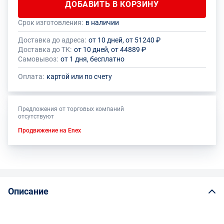
ДОБАВИТЬ В КОРЗИНУ
Срок изготовления:
в наличии
Общее количество данного товара должно быть кратно размеру
На данный товар производителем установлено ограничение по
упаковки (1 шт.)
размеру минимального заказа
Доставка до адреса:
от 10 дней, от 51240 ₽
Доставка до ТК:
от 10 дней, от 44889 ₽
Самовывоз:
от 1 дня, бесплатно
Оплата:
картой или по счету
Предложения от торговых компаний
отсутствуют
Продвижение на Enex
Описание