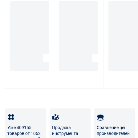
При обнаружении в товаре какого-либо недостатка
производитель и (или) маркетплейс вправе
потребовать у покупателя предоставить фото товара,
заявленного дефекта, упаковки, маркировки
(шильдика) производителя.
Если покупатель, являющийся юридическим лицом
(индивидуальным предпринимателем) откажется от
товара ненадлежащего качества, такой покупатель
обязан возвратить такой товар поставщику.
Покупатель - физическое лицо может также вернуть
товар по адресу поставщика либо Маркетплейса.
Транспортные расходы по возврату некачественного
товара несет поставщик либо Маркетплейс.
Разница между оттенками товаров на фото и
реальными товарами не является признаком
Уже 409155
Продажа
Сравнение цен
некачественности.
товаров от 1062
инструмента
производителей