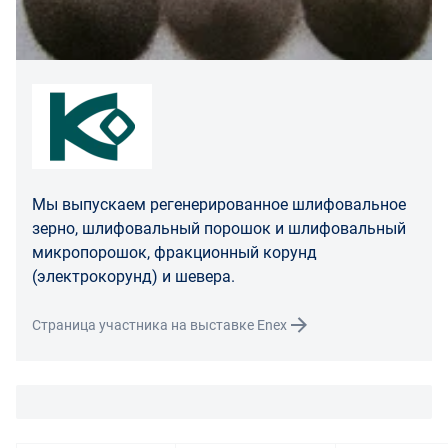
Покупатель, являющийся юридическим лицом
(индивидуальным предпринимателем) в случае
передачи ему Товара ненадлежащего качества вправе
предъявить требования, предусмотренный статьей
475 ГК РФ.
Распределение ответственности
В случае возврата/замены некачественного товара
Мы выпускаем регенерированное шлифовальное
расходы по доставке товара оплачивает поставщик.
зерно, шлифовальный порошок и шлифовальный
Поставщик оставляет за собой право принять товар
микропорошок, фракционный корунд
ненадлежащего качества у покупателя и в случае
(электрокорунд) и шевера.
необходимости провести проверку качества товара.
Если в результате экспертизы товара установлено, что
Страница участника на выставке Enex
его недостатки возникли вследствие обстоятельств,
за которые не отвечает поставщик, покупатель обязан
возместить поставщику расходы на проведение
экспертизы, а также связанные с ее проведением
расходы на хранение и транспортировку товара.