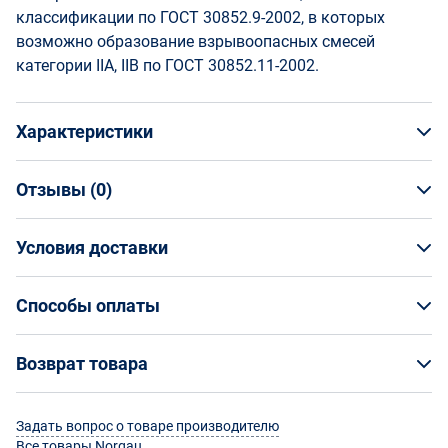
классификации по ГОСТ 30852.9-2002, в которых
возможно образование взрывоопасных смесей
категории IIA, IIB по ГОСТ 30852.11-2002.
Характеристики
Отзывы (
0
)
Общая информация
Производитель
Условия доставки
НАПИСАТЬ ОТЗЫВ
Norgau
Артикул
Условия доставки
069971100
Способы оплаты
Страна производства
Кто обеспечивает доставку товаров?
Китай
Способы оплаты
Возврат товара
Страна бренда
На маркетплейсе Enex вы заказываете товар
Россия
Оплата банковской картой онлайн
непосредственно у его поставщика, а организацию
Возврат товара
Срок изготовления
Задать вопрос о товаре производителю
доставки выбранным вами способом осуществляют
Оплатить товар можно банковскими картами «Visa»,
180 дней
Все товары Norgau