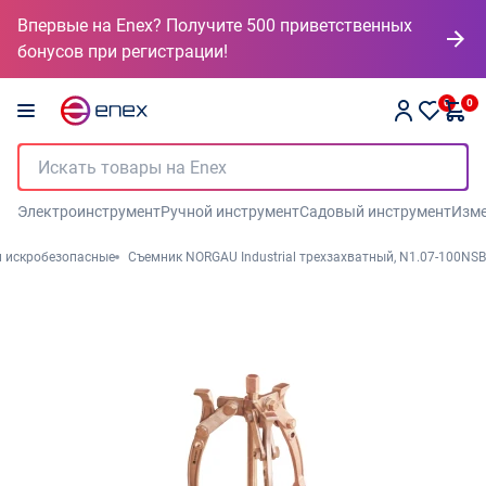
Впервые на Enex? Получите 500 приветственных
бонусов при регистрации!
0
0
Электроинструмент
Ручной инструмент
Садовый инструмент
Изме
 искробезопасные
Съемник NORGAU Industrial трехзахватный, N1.07-100NSB