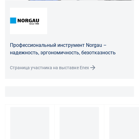
475 ГК РФ.
Распределение ответственности
В случае возврата/замены некачественного товара
расходы по доставке товара оплачивает поставщик.
Поставщик оставляет за собой право принять товар
Профессиональный инструмент Norgau –
ненадлежащего качества у покупателя и в случае
надежность, эргономичность, безотказность
необходимости провести проверку качества товара.
Если в результате экспертизы товара установлено, что
Страница участника на выставке Enex
его недостатки возникли вследствие обстоятельств,
за которые не отвечает поставщик, покупатель обязан
возместить поставщику расходы на проведение
экспертизы, а также связанные с ее проведением
расходы на хранение и транспортировку товара.
При обнаружении в товаре какого-либо недостатка
производитель и (или) маркетплейс вправе
потребовать у покупателя предоставить фото товара,