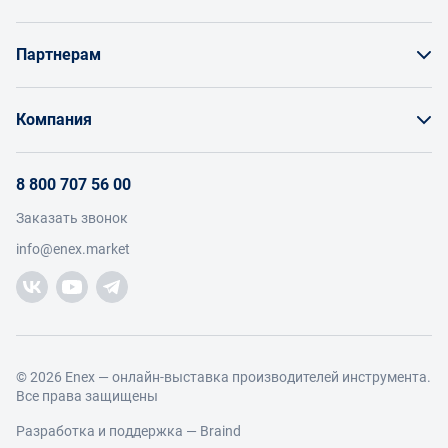
Как заказать товар
Партнерам
Заказать по счету как юрлицо
Продавайте на Enex
Бонусы и торг
Компания
Инструкции для поставщиков
Оплата и доставка
О проекте
Условия продвижения бренда на Enex
8 800 707 56 00
Возврат
Участники
Условия продаж
Заказать звонок
Работа с обращениями
Каталог товаров
Посетители
info@enex.market
Добавить производителя
Производители
Помощь
Торговые компании
Новости участников
Добавить торговую компанию
Контакты и реквизиты
Правовая информация
© 2026 Enex — онлайн-выставка производителей инструмента.
Все права защищены
Разработка и поддержка —
Braind