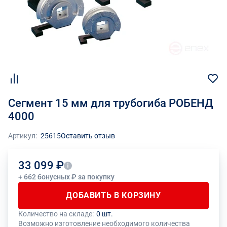
Сегмент 15 мм для трубогиба РОБЕНД
4000
Артикул:
25615
Оставить отзыв
33 099 ₽
+ 662 бонусных ₽ за покупку
ДОБАВИТЬ В КОРЗИНУ
Количество на складе:
0 шт.
Общее количество данного товара должно быть кратно размеру
На данный товар производителем установлено ограничение по
Возможно изготовление необходимого количества
упаковки (1 шт.)
размеру минимального заказа