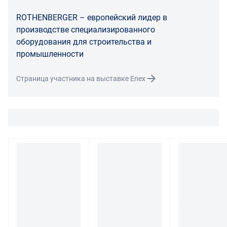
расходы по доставке товара оплачивает поставщик.
Поставщик оставляет за собой право принять товар
ROTHENBERGER – европейский лидер в
ненадлежащего качества у покупателя и в случае
производстве специализированного
необходимости провести проверку качества товара.
оборудования для строительства и
Если в результате экспертизы товара установлено, что
промышленности
его недостатки возникли вследствие обстоятельств,
за которые не отвечает поставщик, покупатель обязан
Страница участника на выставке Enex
возместить поставщику расходы на проведение
экспертизы, а также связанные с ее проведением
расходы на хранение и транспортировку товара.
При обнаружении в товаре какого-либо недостатка
производитель и (или) маркетплейс вправе
потребовать у покупателя предоставить фото товара,
заявленного дефекта, упаковки, маркировки
(шильдика) производителя.
Если покупатель, являющийся юридическим лицом
(индивидуальным предпринимателем) откажется от