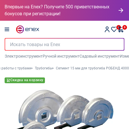
Впервые на Enex? Получите 500 приветственных
бонусов при регистрации!
0
0
Электроинструмент
Ручной инструмент
Садовый инструмент
Изме
 работы с трубами
Трубогибы
Сегмент 15 мм для трубогиба РОБЕНД 4000
Скидка на корзину