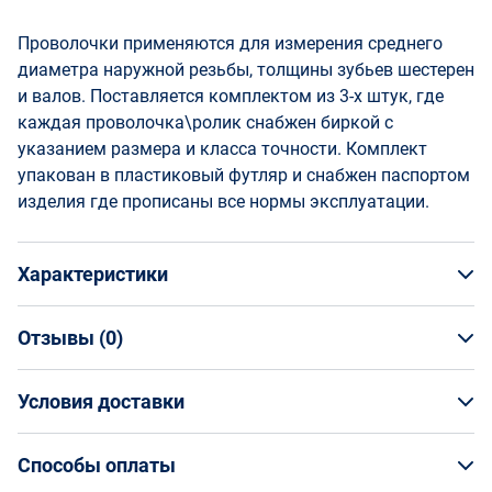
Проволочки применяются для измерения среднего
диаметра наружной резьбы, толщины зубьев шестерен
и валов. Поставляется комплектом из 3-х штук, где
каждая проволочка\ролик снабжен биркой с
указанием размера и класса точности. Комплект
упакован в пластиковый футляр и снабжен паспортом
изделия где прописаны все нормы эксплуатации.
Характеристики
Отзывы (
0
)
Общая информация
Производитель
Условия доставки
НАПИСАТЬ ОТЗЫВ
ЧИЗ
Артикул
Условия доставки
51351
Способы оплаты
Страна производства