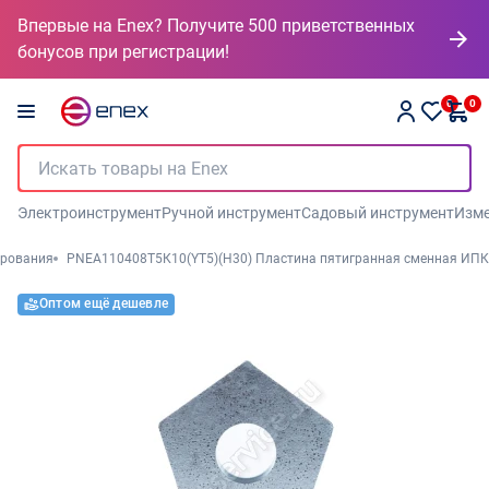
Впервые на Enex? Получите 500 приветственных
бонусов при регистрации!
0
0
Электроинструмент
Ручной инструмент
Садовый инструмент
Изме
ерования
PNEA110408Т5К10(YT5)(Н30) Пластина пятигранная сменная ИПК
Оптом ещё дешевле