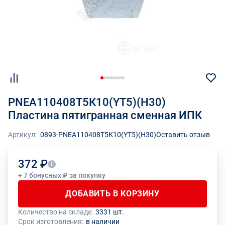
PNEA110408Т5К10(YT5)(Н30)
Пластина пятигранная сменная ИПК
Артикул:
0893-PNEA110408Т5К10(YT5)(Н30)
Оставить отзыв
372 ₽
+ 7 бонусных ₽ за покупку
ДОБАВИТЬ В КОРЗИНУ
Количество на складе:
3331 шт.
Общее количество данного товара должно быть кратно размеру
На данный товар производителем установлено ограничение по
Срок изготовления:
в наличии
упаковки (1 шт.)
размеру минимального заказа