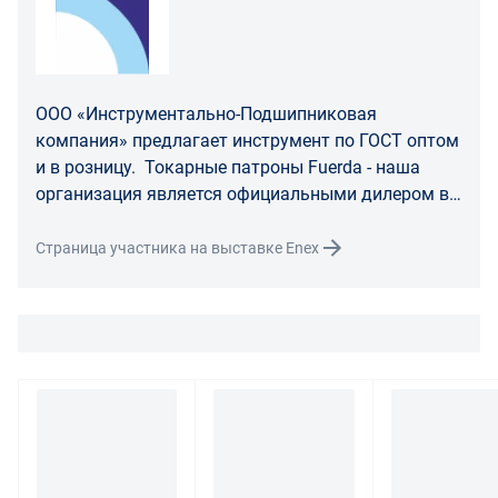
Распределение ответственности
В случае возврата/замены некачественного товара
расходы по доставке товара оплачивает поставщик.
Поставщик оставляет за собой право принять товар
ООО «Инструментально-Подшипниковая
ненадлежащего качества у покупателя и в случае
компания» предлагает инструмент по ГОСТ оптом
необходимости провести проверку качества товара.
и в розницу. Токарные патроны Fuerda - наша
Если в результате экспертизы товара установлено, что
организация является официальными дилером в
его недостатки возникли вследствие обстоятельств,
РФ.
за которые не отвечает поставщик, покупатель обязан
Страница участника на выставке Enex
возместить поставщику расходы на проведение
экспертизы, а также связанные с ее проведением
расходы на хранение и транспортировку товара.
При обнаружении в товаре какого-либо недостатка
производитель и (или) маркетплейс вправе
потребовать у покупателя предоставить фото товара,
заявленного дефекта, упаковки, маркировки
(шильдика) производителя.