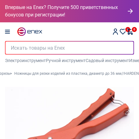
Впервые на Enex? Получите 500 приветственных
бонусов при регистрации!
0
0
Электроинструмент
Ручной инструмент
Садовый инструмент
Изме
борезы
Ножницы для резки изделий из пластика, диаметр до 36 мм//HARDEN