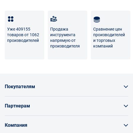
Уже 409155
Продажа
Сравнение цен
товаров от 1062
инструмента
производителей
производителей
напрямую от
и торговых
производителя
компаний
Покупателям
Как заказать товар
Партнерам
Заказать по счету как юрлицо
Продавайте на Enex
Бонусы и торг
Компания
Инструкции для поставщиков