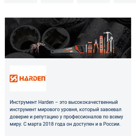
грата
Распределение ответственности
В случае возврата/замены некачественного товара
расходы по доставке товара оплачивает поставщик.
Поставщик оставляет за собой право принять товар
ненадлежащего качества у покупателя и в случае
необходимости провести проверку качества товара.
Если в результате экспертизы товара установлено, что
его недостатки возникли вследствие обстоятельств,
за которые не отвечает поставщик, покупатель обязан
возместить поставщику расходы на проведение
экспертизы, а также связанные с ее проведением
расходы на хранение и транспортировку товара.
Инструмент Harden – это высококачественный
При обнаружении в товаре какого-либо недостатка
инструмент мирового уровня, который завоевал
производитель и (или) маркетплейс вправе
доверие и репутацию у профессионалов по всему
потребовать у покупателя предоставить фото товара,
миру. С марта 2018 года он доступен и в России.
заявленного дефекта, упаковки, маркировки