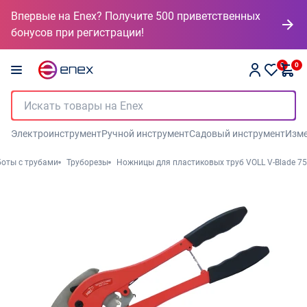
Впервые на Enex? Получите 500 приветственных
бонусов при регистрации!
0
0
Электроинструмент
Ручной инструмент
Садовый инструмент
Изме
боты с трубами
Труборезы
Ножницы для пластиковых труб VOLL V-Blade 75