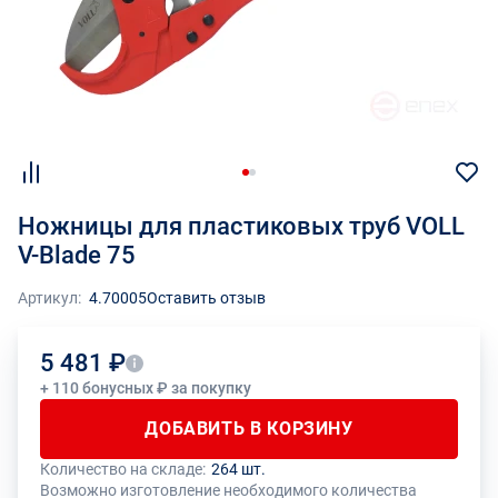
Ножницы для пластиковых труб VOLL
V-Blade 75
Артикул:
4.70005
Оставить отзыв
5 481 ₽
+ 110 бонусных ₽ за покупку
ДОБАВИТЬ В КОРЗИНУ
Количество на складе:
264 шт.
Общее количество данного товара должно быть кратно размеру
На данный товар производителем установлено ограничение по
Возможно изготовление необходимого количества
упаковки (1 шт.)
размеру минимального заказа