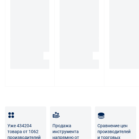
товар по адресу поставщика либо Маркетплейса.
Транспортные расходы по возврату некачественного
товара несет поставщик либо Маркетплейс.
Разница между оттенками товаров на фото и
реальными товарами не является признаком
некачественности.
Для вопросов о возврате либо обмене товара просим
связаться с нами по телефону
8 800 707-56-00
либо по
электронной почте:
info@enex.market
.
Полный перечень условий возврата и обмена
Уже 434204
Продажа
Сравнение цен
товара от 1062
инструмента
производителей
производителей
напрямую от
и торговых