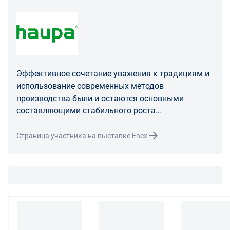
475 ГК РФ.
Распределение ответственности
В случае возврата/замены некачественного товара
расходы по доставке товара оплачивает поставщик.
Поставщик оставляет за собой право принять товар
Эффективное сочетание уважения к традициям и
ненадлежащего качества у покупателя и в случае
использование современных методов
необходимости провести проверку качества товара.
производства были и остаются основными
Если в результате экспертизы товара установлено, что
составляющими стабильного роста
его недостатки возникли вследствие обстоятельств,
предприятий т.м. HAUPA.
за которые не отвечает поставщик, покупатель обязан
Страница участника на выставке Enex
возместить поставщику расходы на проведение
экспертизы, а также связанные с ее проведением
расходы на хранение и транспортировку товара.
При обнаружении в товаре какого-либо недостатка
производитель и (или) маркетплейс вправе
потребовать у покупателя предоставить фото товара,
заявленного дефекта, упаковки, маркировки