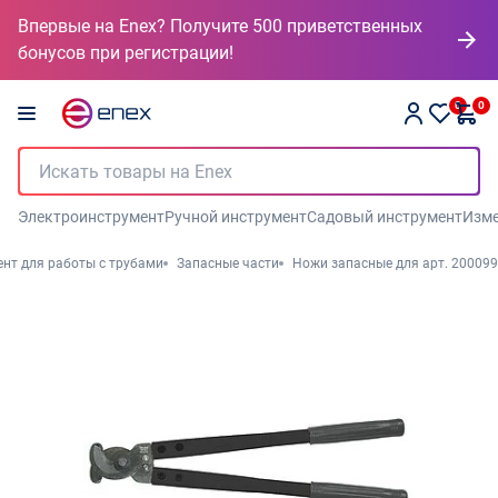
Впервые на Enex? Получите 500 приветственных
бонусов при регистрации!
0
0
Электроинструмент
Ручной инструмент
Садовый инструмент
Изме
нт для работы с трубами
Запасные части
Ножи запасные для арт. 200099