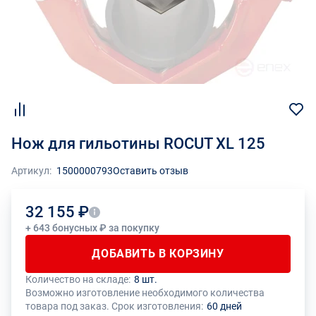
Нож для гильотины ROCUT XL 125
Артикул:
1500000793
Оставить отзыв
32 155 ₽
+ 643 бонусных ₽ за покупку
ДОБАВИТЬ В КОРЗИНУ
Количество на складе:
8 шт.
Общее количество данного товара должно быть кратно размеру
На данный товар производителем установлено ограничение по
Возможно изготовление необходимого количества
упаковки (1 шт.)
размеру минимального заказа
товара под заказ. Срок изготовления:
60 дней