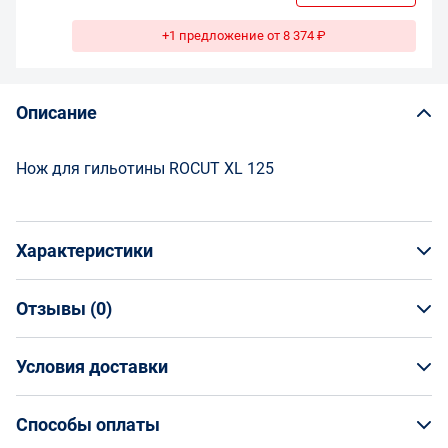
+1 предложение от 8 374 ₽
Описание
Нож для гильотины ROCUT XL 125
Характеристики
Отзывы (
0
)
Общая информация
Производитель
Условия доставки
НАПИСАТЬ ОТЗЫВ
ROTHENBERGER
Артикул
Условия доставки
1500000793
Способы оплаты
Страна производства