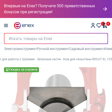
Впервые на Enex? Получите 500 приветственных
бонусов при регистрации!
0
0
Электроинструмент
Ручной инструмент
Садовый инструмент
Изме
т для работы с трубами
Запасные части
Нож для гильотины ROCUT XL 125
Скидка на корзину