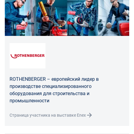
Для юридических лиц
Покупатель, являющийся юридическим лицом
(индивидуальным предпринимателем) в случае
передачи ему Товара ненадлежащего качества вправе
предъявить требования, предусмотренный статьей
475 ГК РФ.
Распределение ответственности
В случае возврата/замены некачественного товара
расходы по доставке товара оплачивает поставщик.
Поставщик оставляет за собой право принять товар
ROTHENBERGER – европейский лидер в
ненадлежащего качества у покупателя и в случае
производстве специализированного
необходимости провести проверку качества товара.
оборудования для строительства и
Если в результате экспертизы товара установлено, что
промышленности
его недостатки возникли вследствие обстоятельств,
за которые не отвечает поставщик, покупатель обязан
Страница участника на выставке Enex
возместить поставщику расходы на проведение
экспертизы, а также связанные с ее проведением