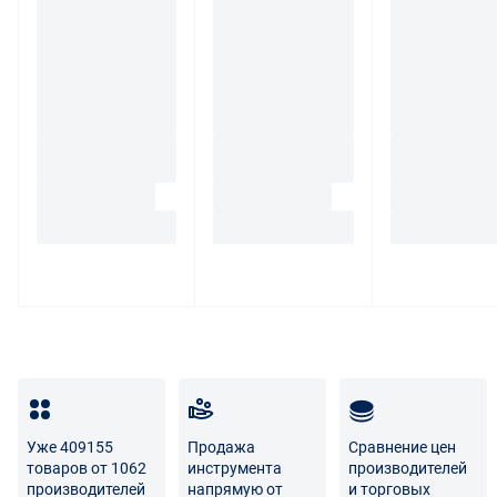
некачественности.
Для вопросов о возврате либо обмене товара просим
связаться с нами по телефону
8 800 707-56-00
либо по
электронной почте:
info@enex.market
.
Полный перечень условий возврата и обмена
Уже 409155
Продажа
Сравнение цен
товаров от 1062
инструмента
производителей
производителей
напрямую от
и торговых