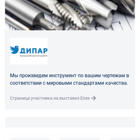
расходы на хранение и транспортировку товара.
При обнаружении в товаре какого-либо недостатка
производитель и (или) маркетплейс вправе
потребовать у покупателя предоставить фото товара,
заявленного дефекта, упаковки, маркировки
(шильдика) производителя.
Если покупатель, являющийся юридическим лицом
(индивидуальным предпринимателем) откажется от
товара ненадлежащего качества, такой покупатель
Мы произведем инструмент по вашим чертежам в
обязан возвратить такой товар поставщику.
соответствии с мировыми стандартами качества.
Покупатель - физическое лицо может также вернуть
товар по адресу поставщика либо Маркетплейса.
Страница участника на выставке Enex
Транспортные расходы по возврату некачественного
товара несет поставщик либо Маркетплейс.
Разница между оттенками товаров на фото и
реальными товарами не является признаком