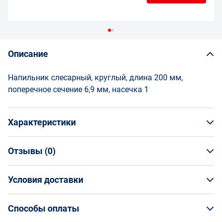
Описание
Напильник слесарный, круглый, длина 200 мм,
поперечное сечение 6,9 мм, насечка 1
Характеристики
Отзывы (
0
)
Общая информация
Производитель
Условия доставки
НАПИСАТЬ ОТЗЫВ
ДИПАР
Артикул
Условия доставки
101021045
Способы оплаты
Страна производства