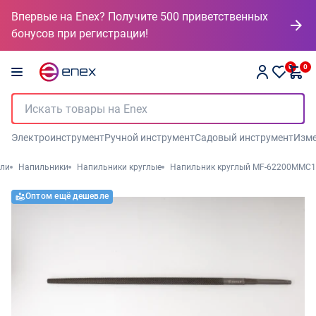
Впервые на Enex? Получите 500 приветственных
бонусов при регистрации!
0
0
Электроинструмент
Ручной инструмент
Садовый инструмент
Изме
или
Напильники
Напильники круглые
Напильник круглый MF-62200MMC1
Оптом ещё дешевле