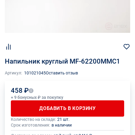
Напильник круглый MF-62200MMC1
Артикул:
101021045
Оставить отзыв
458 ₽
+ 9 бонусных ₽ за покупку
ДОБАВИТЬ В КОРЗИНУ
Количество на складе:
21 шт.
Общее количество данного товара должно быть кратно размеру
На данный товар производителем установлено ограничение по
Срок изготовления:
в наличии
упаковки (1 шт.)
размеру минимального заказа