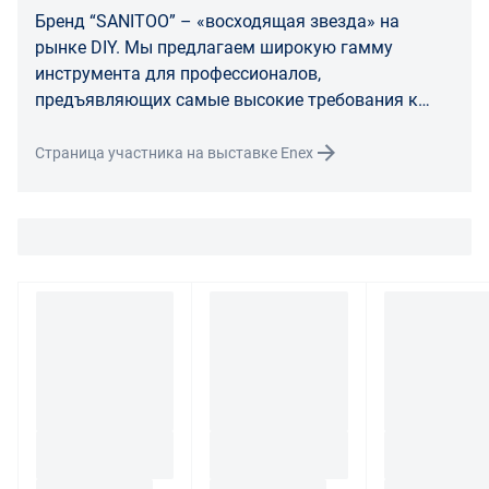
Бренд “SANITOO” – «восходящая звезда» на
расходы по доставке товара оплачивает поставщик.
рынке DIY. Мы предлагаем широкую гамму
Поставщик оставляет за собой право принять товар
инструмента для профессионалов,
ненадлежащего качества у покупателя и в случае
предъявляющих самые высокие требования к
необходимости провести проверку качества товара.
качеству и долговечности ручного инструмента.
Если в результате экспертизы товара установлено, что
Страница участника на выставке Enex
его недостатки возникли вследствие обстоятельств,
за которые не отвечает поставщик, покупатель обязан
возместить поставщику расходы на проведение
экспертизы, а также связанные с ее проведением
расходы на хранение и транспортировку товара.
При обнаружении в товаре какого-либо недостатка
производитель и (или) маркетплейс вправе
потребовать у покупателя предоставить фото товара,
заявленного дефекта, упаковки, маркировки
(шильдика) производителя.
Если покупатель, являющийся юридическим лицом
(индивидуальным предпринимателем) откажется от