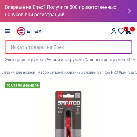
Впервые на Enex? Получите 500 приветственных
бонусов при регистрации!
0
0
Электроинструмент
Ручной инструмент
Садовый инструмент
Изме
Лезвия для ножей
Набор сегментированных лезвий Sanitoo PRO 9мм, 5 шт.
Стало дешевле