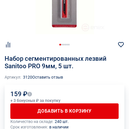
Набор сегментированных лезвий
Sanitoo PRO 9мм, 5 шт.
Артикул:
3120
Оставить отзыв
159 ₽
+ 3 бонусных ₽ за покупку
ДОБАВИТЬ В КОРЗИНУ
Количество на складе:
240 шт.
Общее количество данного товара должно быть кратно размеру
На данный товар производителем установлено ограничение по
Срок изготовления:
в наличии
упаковки (1 шт.)
размеру минимального заказа