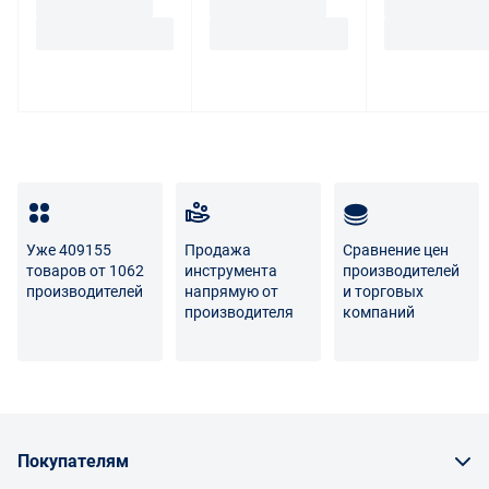
товара ненадлежащего качества, такой покупатель
обязан возвратить такой товар поставщику.
Покупатель - физическое лицо может также вернуть
товар по адресу поставщика либо Маркетплейса.
Транспортные расходы по возврату некачественного
товара несет поставщик либо Маркетплейс.
Разница между оттенками товаров на фото и
реальными товарами не является признаком
Уже 409155
Продажа
Сравнение цен
некачественности.
товаров от 1062
инструмента
производителей
производителей
напрямую от
и торговых
Для вопросов о возврате либо обмене товара просим
производителя
компаний
связаться с нами по телефону
8 800 707-56-00
либо по
электронной почте:
info@enex.market
.
Полный перечень условий возврата и обмена
Покупателям