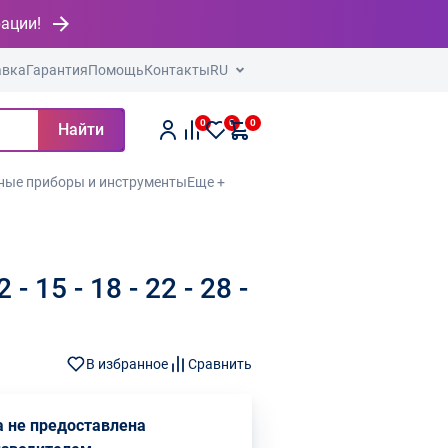
рации!
авка
Гарантия
Помощь
Контакты
RU
0
0
0
Найти
ные приборы и инструменты
Еще +
15 - 18 - 22 - 28 -
В избранное
Сравнить
 не предоставлена