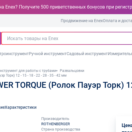
на Enex? Получите 500 приветственных бонусов при регист
Продвижение на Enex
Оплата и дост
троинструмент
Ручной инструмент
Садовый инструмент
Измеритель
нструмент для работы с трубами
Развальцовки
рк) 12 - 15 - 18 - 22 - 28 - 35 - 42 мм
 TORQUE (Ролок Пауэр Торк) 12 - 
ие
Характеристики
Производитель
ROTHENBERGER
Цена
Страна производства