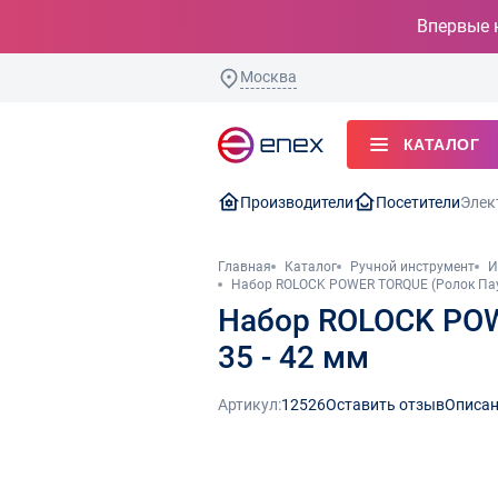
Впервые 
Москва
КАТАЛОГ
Производители
Посетители
Элек
Главная
Каталог
Ручной инструмент
И
Набор ROLOCK POWER TORQUE (Ролок Пауэр То
Набор ROLOCK POWER
35 - 42 мм
Артикул:
12526
Оставить отзыв
Описан