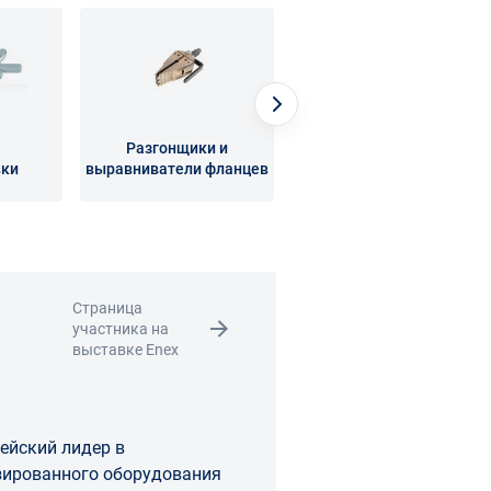
Разгонщики и
вки
выравниватели фланцев
Торцеватели
Страница
участника на
выставке Enex
ейский лидер в
зированного оборудования