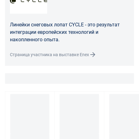
Распределение ответственности
В случае возврата/замены некачественного товара
Линейки снеговых лопат CYCLE - это результат
расходы по доставке товара оплачивает поставщик.
интеграции европейских технологий и
Поставщик оставляет за собой право принять товар
накопленного опыта.
ненадлежащего качества у покупателя и в случае
необходимости провести проверку качества товара.
Страница участника на выставке Enex
Если в результате экспертизы товара установлено, что
его недостатки возникли вследствие обстоятельств,
за которые не отвечает поставщик, покупатель обязан
возместить поставщику расходы на проведение
экспертизы, а также связанные с ее проведением
расходы на хранение и транспортировку товара.
При обнаружении в товаре какого-либо недостатка
производитель и (или) маркетплейс вправе
потребовать у покупателя предоставить фото товара,
заявленного дефекта, упаковки, маркировки
(шильдика) производителя.