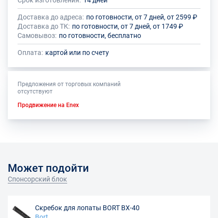
Срок изготовления:
14 дней
Общее количество данного товара должно быть кратно размеру
На данный товар производителем установлено ограничение по
упаковки (10 шт.)
размеру минимального заказа
Доставка до адреса:
по готовности, от 7 дней, от 2599 ₽
Доставка до ТК:
по готовности, от 7 дней, от 1749 ₽
Самовывоз:
по готовности, бесплатно
Оплата:
картой или по счету
Предложения от торговых компаний
отсутствуют
Продвижение на Enex
Может подойти
Спонсорский блок
Скребок для лопаты BORT BX-40
Bort