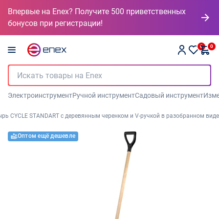
Впервые на Enex? Получите 500 приветственных
бонусов при регистрации!
0
0
Электроинструмент
Ручной инструмент
Садовый инструмент
Изме
ырь СYCLE STANDART с деревянным черенком и V-ручкой в разобранном виде
Оптом ещё дешевле