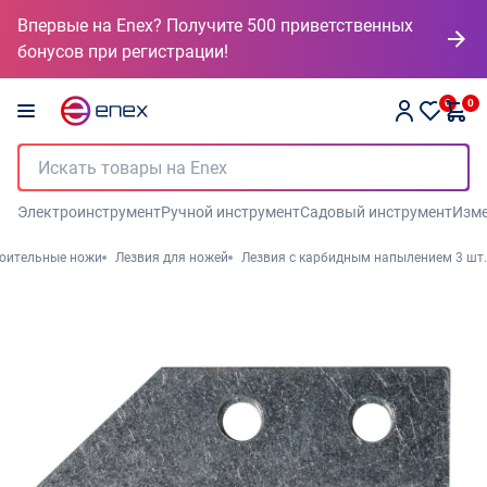
Впервые на Enex? Получите 500 приветственных
бонусов при регистрации!
0
0
Электроинструмент
Ручной инструмент
Садовый инструмент
Изме
оительные ножи
Лезвия для ножей
Лезвия с карбидным напылением 3 шт.