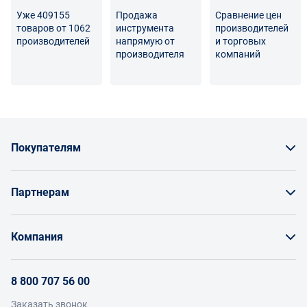
реальными товарами не является признаком
Уже 409155
Продажа
Сравнение цен
некачественности.
товаров от 1062
инструмента
производителей
производителей
напрямую от
и торговых
Для вопросов о возврате либо обмене товара просим
производителя
компаний
связаться с нами по телефону
8 800 707-56-00
либо по
электронной почте:
info@enex.market
.
Полный перечень условий возврата и обмена
Покупателям
Как заказать товар
Партнерам
Заказать по счету как юрлицо
Продавайте на Enex
Бонусы и торг
Компания
Инструкции для поставщиков
Оплата и доставка
О проекте
Условия продвижения бренда на Enex
8 800 707 56 00
Возврат
Участники
Условия продаж
Заказать звонок