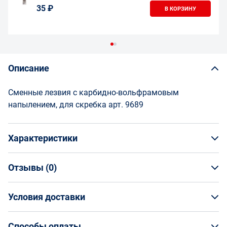
35 ₽
В КОРЗИНУ
Описание
Сменные лезвия с карбидно-вольфрамовым
напылением, для скребка арт. 9689
Характеристики
Отзывы (
0
)
Общая информация
Производитель
Условия доставки
НАПИСАТЬ ОТЗЫВ
Энкор
Артикул
Условия доставки
9699
Способы оплаты