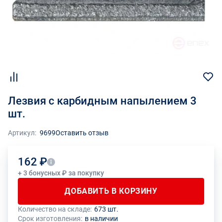
Лезвия с карбидным напылением 3
шт.
Артикул:
9699
Оставить отзыв
162 ₽
+ 3 бонусных ₽ за покупку
ДОБАВИТЬ В КОРЗИНУ
Количество на складе:
673 шт.
Общее количество данного товара должно быть кратно размеру
На данный товар производителем установлено ограничение по
Срок изготовления:
в наличии
упаковки (1 шт.)
размеру минимального заказа