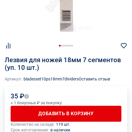
Лезвия для ножей 18мм 7 сегментов
(уп. 10 шт.)
Артикул:
bladesset10ps18mm7dividers
Оставить отзыв
35 ₽
+ 1 бонусных ₽ за покупку
ДОБАВИТЬ В КОРЗИНУ
Количество на складе:
119 шт.
Общее количество данного товара должно быть кратно размеру
На данный товар производителем установлено ограничение по
Срок изготовления:
в наличии
упаковки (1 шт.)
размеру минимального заказа