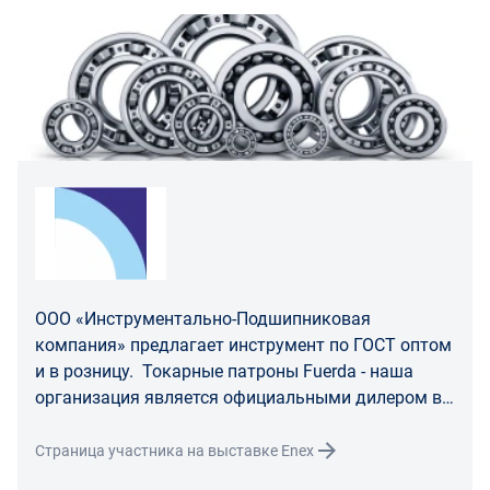
товар надлежащего качества.
Для юридических лиц
Покупатель, являющийся юридическим лицом
(индивидуальным предпринимателем) в случае
передачи ему Товара ненадлежащего качества вправе
предъявить требования, предусмотренный статьей
475 ГК РФ.
Распределение ответственности
В случае возврата/замены некачественного товара
ООО «Инструментально-Подшипниковая
расходы по доставке товара оплачивает поставщик.
компания» предлагает инструмент по ГОСТ оптом
Поставщик оставляет за собой право принять товар
и в розницу. Токарные патроны Fuerda - наша
ненадлежащего качества у покупателя и в случае
организация является официальными дилером в
необходимости провести проверку качества товара.
РФ.
Если в результате экспертизы товара установлено, что
Страница участника на выставке Enex
его недостатки возникли вследствие обстоятельств,
за которые не отвечает поставщик, покупатель обязан