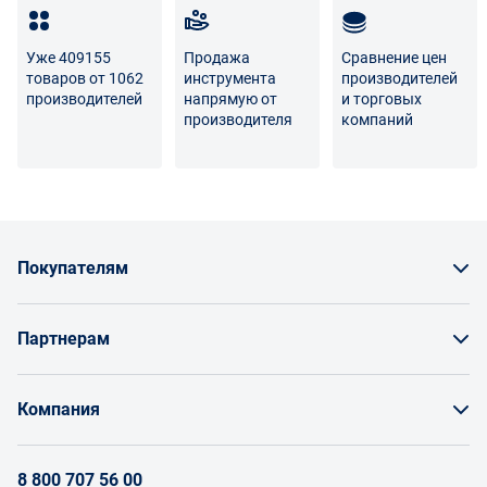
Разница между оттенками товаров на фото и
реальными товарами не является признаком
Уже 409155
Продажа
Сравнение цен
некачественности.
товаров от 1062
инструмента
производителей
производителей
напрямую от
и торговых
Для вопросов о возврате либо обмене товара просим
производителя
компаний
связаться с нами по телефону
8 800 707-56-00
либо по
электронной почте:
info@enex.market
.
Полный перечень условий возврата и обмена
Покупателям
Как заказать товар
Партнерам
Заказать по счету как юрлицо
Продавайте на Enex
Бонусы и торг
Компания
Инструкции для поставщиков
Оплата и доставка
О проекте
Условия продвижения бренда на Enex
8 800 707 56 00
Возврат