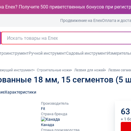
на Enex? Получите 500 приветственных бонусов при регист
Продвижение на Enex
Оплата и дост
троинструмент
Ручной инструмент
Садовый инструмент
Измеритель
ежущий инструмент
Строительные ножи
Лезвия для ножей
Лезвие сегме
ванные 18 мм, 15 сегментов (5 ш
ие
Характеристики
Производитель
Fit
63
Страна бренда
+ 1 б
Канада
Страна производства