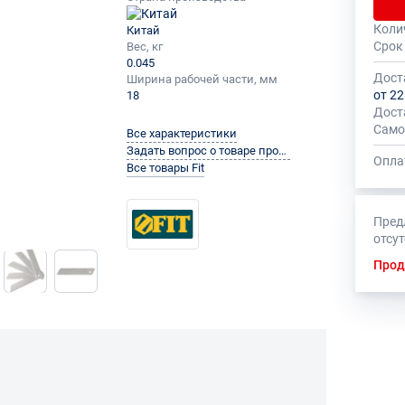
Коли
Китай
Общее
На да
Срок
Вес, кг
быть 
устан
0.045
миним
Дост
Ширина рабочей части, мм
от 22
18
Дост
Само
Все характеристики
Задать вопрос о товаре производителю
Опла
Все товары Fit
Пред
отсу
Прод