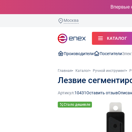
Впервые 
Москва
КАТАЛОГ
Производители
Посетители
Элек
Главная
Каталог
Ручной инструмент
Р
Лезвие сегментиро
Артикул:
10431
Оставить отзыв
Описан
Стало дешевле