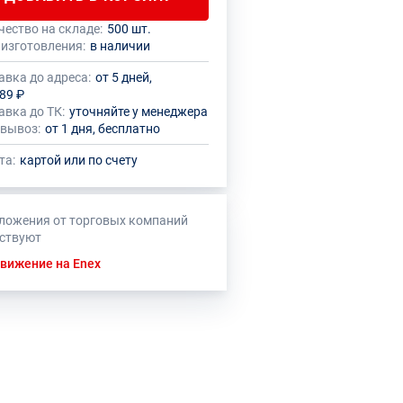
чество на складе:
500 шт.
 количество данного товара должно
нный товар производителем
 изготовления:
в наличии
кратно размеру упаковки (1 шт.)
овлено ограничение по размеру
ального заказа
авка до адреса:
от 5 дней,
89 ₽
авка до ТК:
уточняйте у менеджера
вывоз:
от 1 дня, бесплатно
та:
картой или по счету
ложения от торговых компаний
тствуют
вижение на Enex