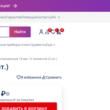
рации!
авка
Гарантия
Помощь
Контакты
RU
0
0
0
Найти
ные приборы и инструменты
Еще +
нтированные 18 мм, 15 сегментов (5 шт.)
т.)
В избранное
Сравнить
 ₽
онусных ₽ за покупку
ДОБАВИТЬ В КОРЗИНУ