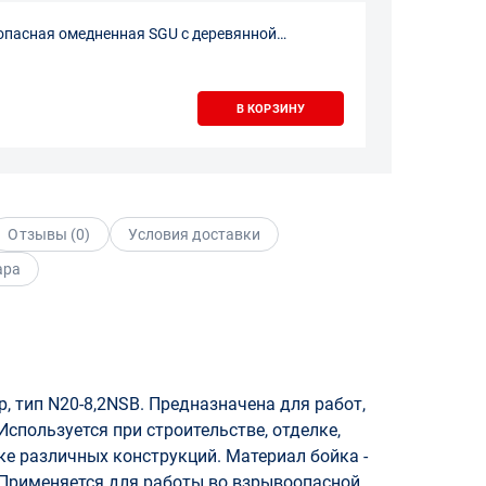
опасная омедненная SGU с деревянной
м 1,0 кг
В КОРЗИНУ
Отзывы (
0
)
Условия доставки
ара
, тип N20-8,2NSB. Предназначена для работ,
Используется при строительстве, отделке,
ке различных конструкций. Материал бойка -
 Применяется для работы во взрывоопасной