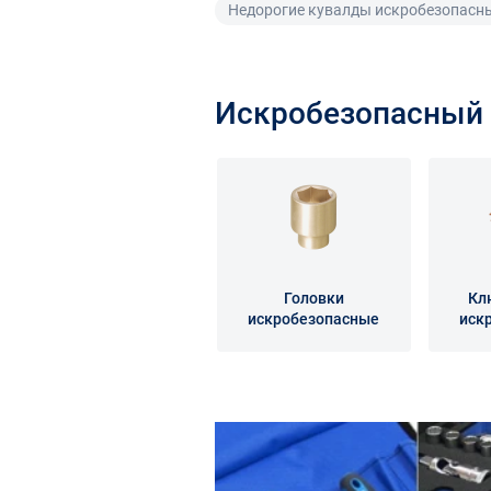
Недорогие кувалды искробезопасн
Искробезопасный 
Головки
Кл
искробезопасные
иск