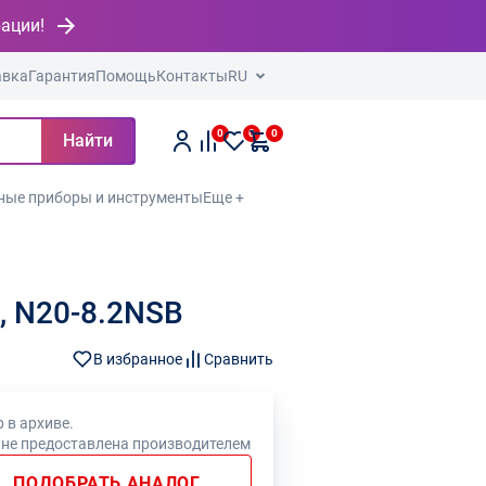
рации!
авка
Гарантия
Помощь
Контакты
RU
0
0
0
Найти
ные приборы и инструменты
Еще +
, N20-8.2NSB
В избранное
Сравнить
 в архиве.
 не предоставлена производителем
ПОДОБРАТЬ АНАЛОГ