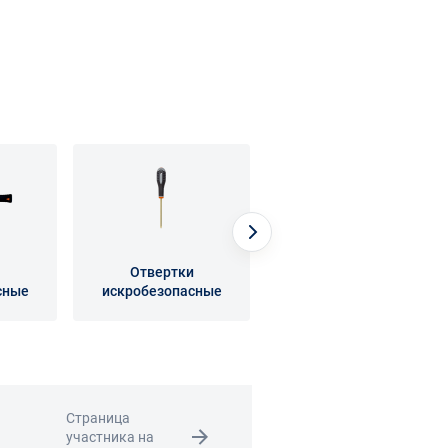
Отвертки
Шарнирно-губцевый
сные
искробезопасные
искробезопасный
инструмент
Страница
участника на