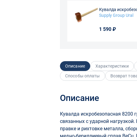
Кувалда искробез
рукояткой, с бойко
Supply Group Ural
1 590 ₽
Описание
Характеристики
Способы оплаты
Возврат тов
Описание
Кувалда искробезопасная 8200 гр
связанных с ударной нагрузкой. 
правке и рихтовке металла, сбор
медно-бериллиевый сплав BeCu.