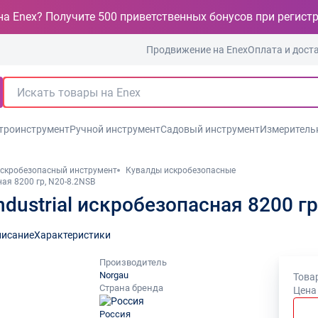
на Enex? Получите 500 приветственных бонусов при регист
Продвижение на Enex
Оплата и дост
троинструмент
Ручной инструмент
Садовый инструмент
Измеритель
скробезопасный инструмент
Кувалды искробезопасные
ая 8200 гр, N20-8.2NSB
dustrial искробезопасная 8200 гр
исание
Характеристики
Производитель
Norgau
Товар
Страна бренда
Цена
Россия