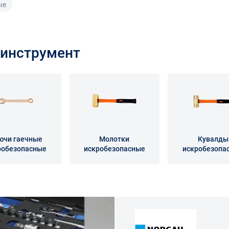
ые
инструмент
ючи гаечные
Молотки
Кувалды
робезопасные
искробезопасные
искробезопа