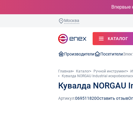
Впервые 
Москва
КАТАЛОГ
Производители
Посетители
Элек
Главная
Каталог
Ручной инструмент
И
Кувалда NORGAU Industrial искробезопасн
Кувалда NORGAU In
Артикул:
069511820
Оставить отзыв
Оп