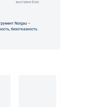
выставке Enex
румент Norgau –
ость, безотказность