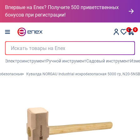
Впервые на Enex? Получите 500 приветственных
бонусов при регистрации!
0
0
Электроинструмент
Ручной инструмент
Садовый инструмент
Изме
обезопасные
Кувалда NORGAU Industrial искробезопасная 5000 гр, N20-5NSB