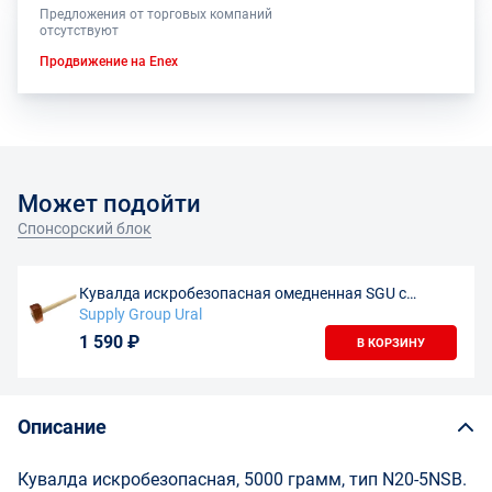
Предложения от торговых компаний
отсутствуют
Продвижение на Enex
Может подойти
Спонсорский блок
Кувалда искробезопасная омедненная SGU с
деревянной рукояткой, с бойком 1,0 кг
Supply Group Ural
1 590 ₽
В КОРЗИНУ
Описание
Кувалда искробезопасная, 5000 грамм, тип N20-5NSB.