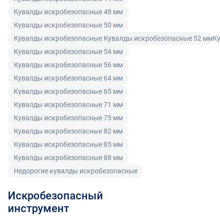
ненадлежащего качества по согласованию с
Читать подробнее правила Продажи и доставки
Кувалды искробезопасные 48 мм
покупателем может быть заменен на аналогичный
товар надлежащего качества.
Кувалды искробезопасные 50 мм
Кувалды искробезопасные Кувалды искробезопасные 52 ммК
Для юридических лиц
Кувалды искробезопасные 54 мм
Покупатель, являющийся юридическим лицом
Кувалды искробезопасные 56 мм
(индивидуальным предпринимателем) в случае
Кувалды искробезопасные 64 мм
передачи ему Товара ненадлежащего качества вправе
Кувалды искробезопасные 65 мм
предъявить требования, предусмотренный статьей
Кувалды искробезопасные 71 мм
475 ГК РФ.
Кувалды искробезопасные 75 мм
Распределение ответственности
Кувалды искробезопасные 82 мм
Кувалды искробезопасные 85 мм
В случае возврата/замены некачественного товара
Кувалды искробезопасные 88 мм
расходы по доставке товара оплачивает поставщик.
Недорогие кувалды искробезопасные
Поставщик оставляет за собой право принять товар
ненадлежащего качества у покупателя и в случае
Искробезопасный
необходимости провести проверку качества товара.
инструмент
Если в результате экспертизы товара установлено, что