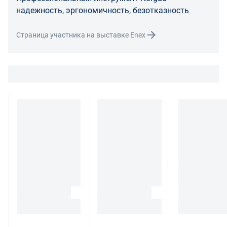
товара несет поставщик либо Маркетплейс.
надежность, эргономичность, безотказность
Разница между оттенками товаров на фото и
Страница участника на выставке Enex
реальными товарами не является признаком
некачественности.
Для вопросов о возврате либо обмене товара просим
связаться с нами по телефону
8 800 707-56-00
либо по
электронной почте:
info@enex.market
.
Полный перечень условий возврата и обмена