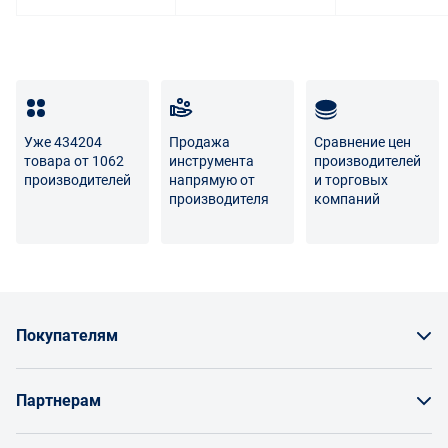
Транспортные расходы по возврату некачественного
товара несет поставщик либо Маркетплейс.
Разница между оттенками товаров на фото и
реальными товарами не является признаком
Уже 434204
Продажа
Сравнение цен
некачественности.
товара от 1062
инструмента
производителей
производителей
напрямую от
и торговых
Для вопросов о возврате либо обмене товара просим
производителя
компаний
связаться с нами по телефону
8 800 707-56-00
либо по
электронной почте:
info@enex.market
.
Полный перечень условий возврата и обмена
Покупателям
Как заказать товар
Партнерам
Заказать по счету как юрлицо
Продавайте на Enex