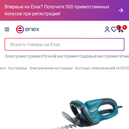
Впервые на Enex? Получите 500 приветственных
бонусов при регистрации!
0
0
Электроинструмент
Ручной инструмент
Садовый инструмент
Изме
ент
Кусторезы
Электрические кусторезы
Кусторез электрический UH5570