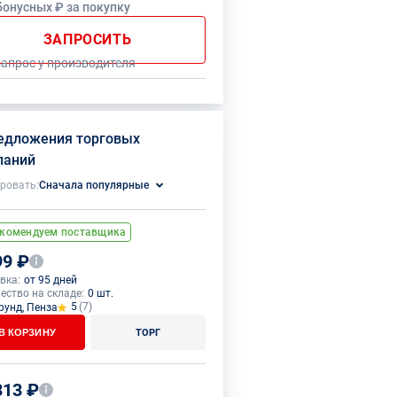
бонусных ₽ за покупку
ЗАПРОСИТЬ
запрос у производителя
редложения торговых
паний
ровать:
Сначала популярные
комендуем поставщика
99 ₽
вка:
от 95 дней
ество на складе:
0 шт.
5
(7)
рунд, Пенза
В КОРЗИНУ
ТОРГ
313 ₽