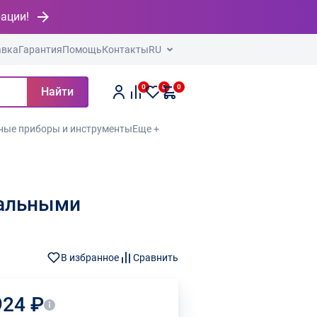
рации!
авка
Гарантия
Помощь
Контакты
RU
0
0
0
Найти
ные приборы и инструменты
Еще +
тальными
В избранное
Сравнить
924 ₽