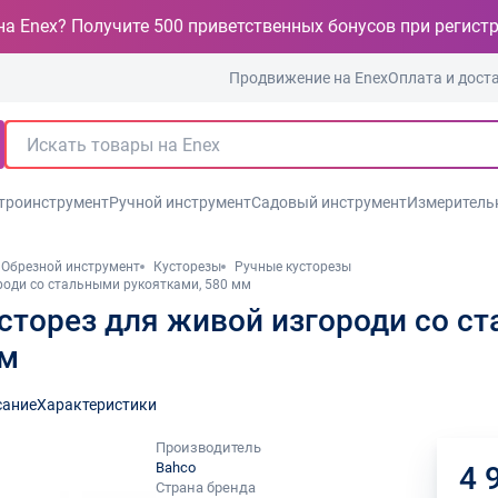
на Enex? Получите 500 приветственных бонусов при регист
Продвижение на Enex
Оплата и дост
троинструмент
Ручной инструмент
Садовый инструмент
Измеритель
Обрезной инструмент
Кусторезы
Ручные кусторезы
роди со стальными рукоятками, 580 мм
сторез для живой изгороди со с
мм
сание
Характеристики
Производитель
Bahco
4 
Страна бренда