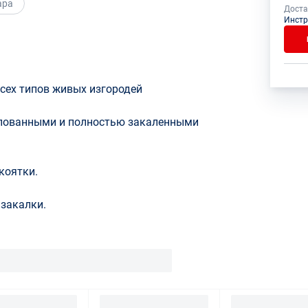
ара
Доста
Инстр
сех типов живых изгородей
мпованными и полностью закаленными
коятки.
закалки.