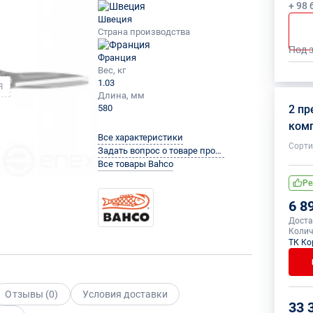
+ 98 
Швеция
Страна производства
Под 
Франция
Вес, кг
1.03
Я
Длина, мм
580
2 п
ком
Все характеристики
Сорти
Задать вопрос о товаре производителю
Все товары Bahco
Ре
6 8
Доста
Колич
ТК Ко
Отзывы (
0
)
Условия доставки
33 