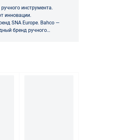
 ручного инструмента.
т инновации.
SNA Europe. Bahco —
дный бренд ручного
кой
ает группа SNA Europe.