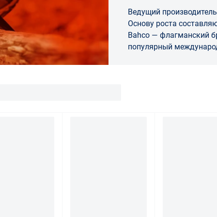
Ведущий производитель
Основу роста составляю
Bahco — флагманский бренд 
популярный междунаро
инструмента. Продукцию под этой мар
разрабатывает и выпуск
Первые инструменты...