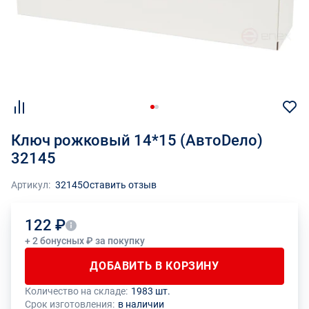
Ключ рожковый 14*15 (АвтоDело)
32145
Артикул:
32145
Оставить отзыв
122 ₽
+ 2 бонусных ₽ за покупку
ДОБАВИТЬ В КОРЗИНУ
Количество на складе:
1983 шт.
Общее количество данного товара должно быть кратно размеру
На данный товар производителем установлено ограничение по
Срок изготовления:
в наличии
упаковки (1 шт.)
размеру минимального заказа