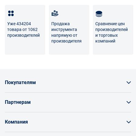
Уже 434204
Продажа
Сравнение цен
товара от 1062
инструмента
производителей
производителей
напрямую от
и торговых
производителя
компаний
Покупателям
Как заказать товар
Партнерам
Заказать по счету как юрлицо
Продавайте на Enex
Бонусы и торг
Компания
Инструкции для поставщиков
Оплата и доставка
О проекте