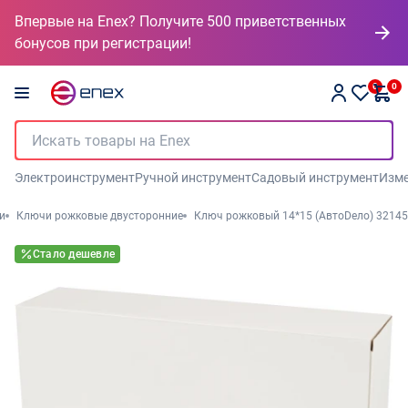
Впервые на Enex? Получите 500 приветственных
бонусов при регистрации!
0
0
Электроинструмент
Ручной инструмент
Садовый инструмент
Изме
и
Ключи рожковые двусторонние
Ключ рожковый 14*15 (АвтоDело) 32145
Стало дешевле