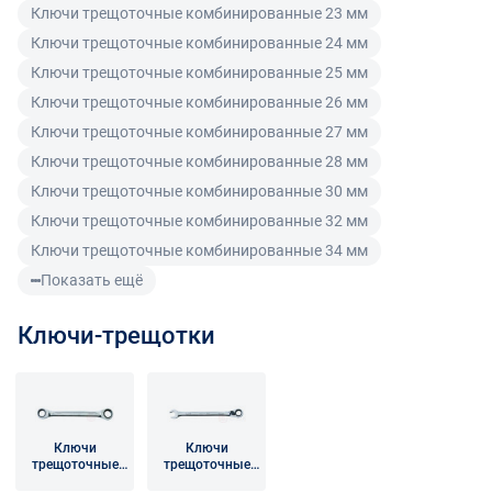
Ключи трещоточные комбинированные 23 мм
Поставщик оставляет за собой право принять товар
Ключи трещоточные комбинированные 24 мм
ненадлежащего качества у покупателя и в случае
Ключи трещоточные комбинированные 25 мм
необходимости провести проверку качества товара.
Если в результате экспертизы товара установлено, что
Ключи трещоточные комбинированные 26 мм
его недостатки возникли вследствие обстоятельств,
Ключи трещоточные комбинированные 27 мм
за которые не отвечает поставщик, покупатель обязан
Ключи трещоточные комбинированные 28 мм
возместить поставщику расходы на проведение
Ключи трещоточные комбинированные 30 мм
экспертизы, а также связанные с ее проведением
Ключи трещоточные комбинированные 32 мм
расходы на хранение и транспортировку товара.
Ключи трещоточные комбинированные 34 мм
При обнаружении в товаре какого-либо недостатка
Показать ещё
производитель и (или) маркетплейс вправе
потребовать у покупателя предоставить фото товара,
Ключи-трещотки
заявленного дефекта, упаковки, маркировки
(шильдика) производителя.
Если покупатель, являющийся юридическим лицом
Ключи
Ключи
(индивидуальным предпринимателем) откажется от
трещоточные
трещоточные
товара ненадлежащего качества, такой покупатель
накидные
комбинированн