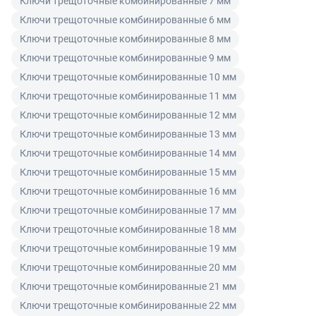
Ключи трещоточные комбинированные 7 мм
находится ваш товар и оперативно реагировать на
предусмотренных законом случаях может возвратить
счету) или в чеке (при оплате картой). Счет содержит
Ключи трещоточные комбинированные 6 мм
происходящие изменения.
товар ненадлежащего качества в течение
условия поставки товара, которые принимаются
Ключи трещоточные комбинированные 8 мм
гарантийного срока на товар и потребовать возврата
покупателем при его оплате.
Ключи трещоточные комбинированные 9 мм
Читать подробнее правила Продажи и доставки
уплаченной за товар денежной суммы. Товар
Ключи трещоточные комбинированные 10 мм
ненадлежащего качества по согласованию с
Читать подробнее правила Продажи и доставки
Ключи трещоточные комбинированные 11 мм
покупателем может быть заменен на аналогичный
товар надлежащего качества.
Ключи трещоточные комбинированные 12 мм
Ключи трещоточные комбинированные 13 мм
Для юридических лиц
Ключи трещоточные комбинированные 14 мм
Покупатель, являющийся юридическим лицом
Ключи трещоточные комбинированные 15 мм
(индивидуальным предпринимателем) в случае
Ключи трещоточные комбинированные 16 мм
передачи ему Товара ненадлежащего качества вправе
Ключи трещоточные комбинированные 17 мм
предъявить требования, предусмотренный статьей
Ключи трещоточные комбинированные 18 мм
475 ГК РФ.
Ключи трещоточные комбинированные 19 мм
Распределение ответственности
Ключи трещоточные комбинированные 20 мм
Ключи трещоточные комбинированные 21 мм
В случае возврата/замены некачественного товара
Ключи трещоточные комбинированные 22 мм
расходы по доставке товара оплачивает поставщик.