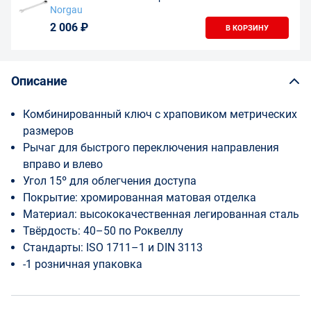
Industrial с трещоткой 8 мм, N7R-8
Norgau
2 006 ₽
В КОРЗИНУ
Описание
Комбинированный ключ с храповиком метрических
размеров
Рычаг для быстрого переключения направления
вправо и влево
Угол 15º для облегчения доступа
Покрытие: хромированная матовая отделка
Материал: высококачественная легированная сталь
Твёрдость: 40–50 по Роквеллу
Стандарты: ISO 1711–1 и DIN 3113
-1 розничная упаковка