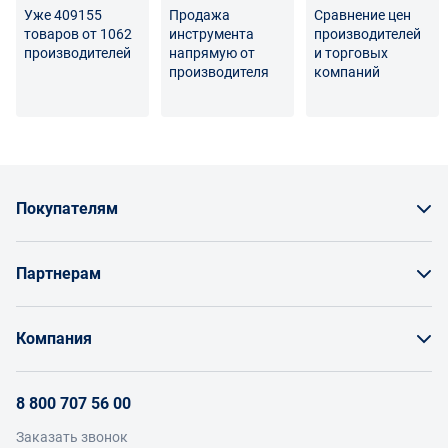
Уже 409155
Продажа
Сравнение цен
товаров от 1062
инструмента
производителей
производителей
напрямую от
и торговых
производителя
компаний
Покупателям
Как заказать товар
Партнерам
Заказать по счету как юрлицо
Продавайте на Enex
Бонусы и торг
Компания
Инструкции для поставщиков
Оплата и доставка
О проекте
Условия продвижения бренда на Enex
8 800 707 56 00
Возврат
Участники
Условия продаж
Заказать звонок
Работа с обращениями