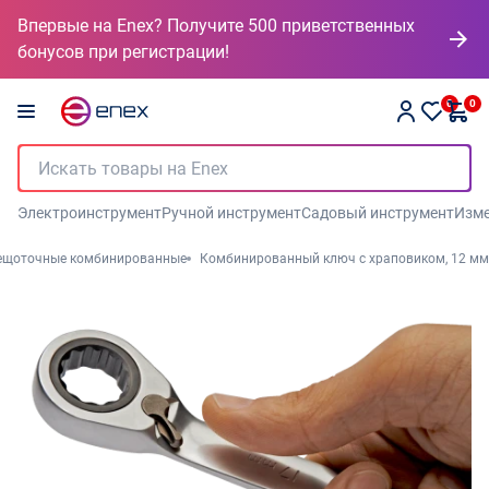
Впервые на Enex? Получите 500 приветственных
бонусов при регистрации!
0
0
Электроинструмент
Ручной инструмент
Садовый инструмент
Изме
ещоточные комбинированные
Комбинированный ключ с храповиком, 12 мм