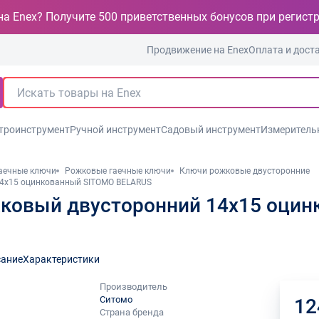
на Enex? Получите 500 приветственных бонусов при регист
Продвижение на Enex
Оплата и дост
троинструмент
Ручной инструмент
Садовый инструмент
Измеритель
аечные ключи
Рожковые гаечные ключи
Ключи рожковые двусторонние
4x15 оцинкованный SITOMO BELARUS
ковый двусторонний 14x15 оци
ание
Характеристики
Производитель
Ситомо
12
Страна бренда