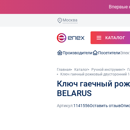
Впервые 
Москва
КАТАЛОГ
Производители
Посетители
Элек
Главная
Каталог
Ручной инструмент
Г
Ключ гаечный рожковый двусторонний 1
Ключ гаечный рож
BELARUS
Артикул:
1141556
Оставить отзыв
Опис