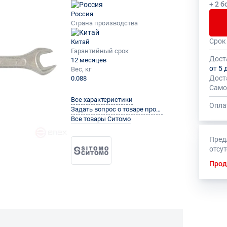
+ 2 б
Россия
Страна производства
Срок
Китай
Общее
На да
Гарантийный срок
быть 
устан
Дост
12 месяцев
миним
от 5 
Вес, кг
Дост
0.088
Само
Все характеристики
Опла
Задать вопрос о товаре производителю
Все товары Ситомо
Пред
отсу
Прод