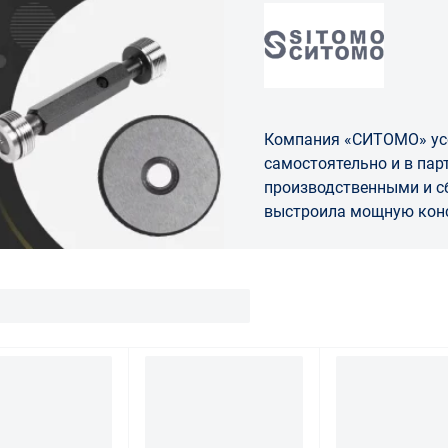
Компания «СИТОМО» ус
самостоятельно и в пар
производственными и 
выстроила мощную кон
логистическую базу, о
рынки ЕАЭС и зарубежь
технологичной промышл