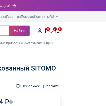
рации!
авка
Гарантия
Помощь
Контакты
RU
0
0
0
Найти
ные приборы и инструменты
Еще +
нкованный SITOMO
В избранное
Сравнить
4 ₽