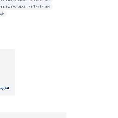
вые двусторонние 17x17 мм
щё
садки