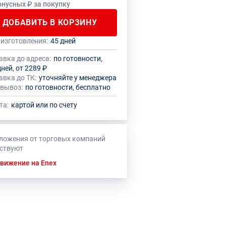
онусных ₽ за покупку
ДОБАВИТЬ В КОРЗИНУ
 изготовления:
45 дней
 количество данного товара должно
нный товар производителем
кратно размеру упаковки (1 шт.)
овлено ограничение по размеру
авка до адреса:
по готовности,
ального заказа
дней, от 2289 ₽
авка до ТК:
уточняйте у менеджера
вывоз:
по готовности, бесплатно
та:
картой или по счету
ложения от торговых компаний
тствуют
вижение на Enex