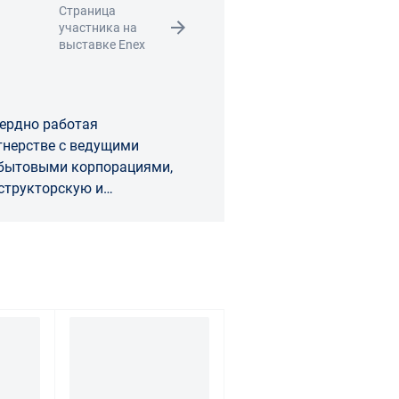
Страница
участника на
выставке Enex
ердно работая
тнерстве с ведущими
сбытовыми корпорациями,
структорскую и
беспечивающую поставки на
я качественной и
енной продукции.