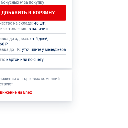
0 бонусных ₽ за покупку
ДОБАВИТЬ В КОРЗИНУ
чество на складе:
46 шт.
 количество данного товара должно
нный товар производителем
 изготовления:
в наличии
кратно размеру упаковки (1 шт.)
овлено ограничение по размеру
ального заказа
авка до адреса:
от 5 дней,
60 ₽
авка до ТК:
уточняйте у менеджера
та:
картой или по счету
ложения от торговых компаний
тствуют
вижение на Enex