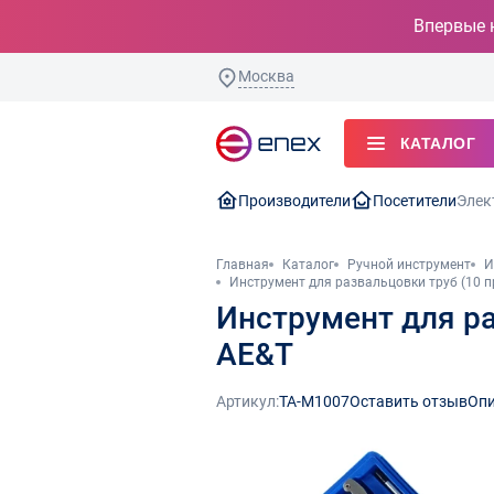
Впервые 
Москва
КАТАЛОГ
Производители
Посетители
Элек
Главная
Каталог
Ручной инструмент
И
Инструмент для развальцовки труб (10 
Инструмент для р
AE&T
Артикул:
TA-M1007
Оставить отзыв
Опи