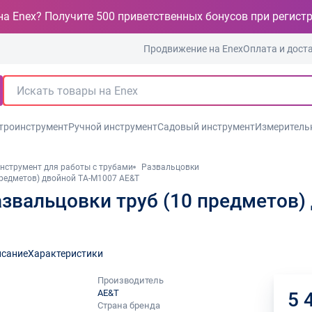
на Enex? Получите 500 приветственных бонусов при регист
Продвижение на Enex
Оплата и дост
троинструмент
Ручной инструмент
Садовый инструмент
Измеритель
нструмент для работы с трубами
Развальцовки
предметов) двойной TA-M1007 AE&T
азвальцовки труб (10 предметов)
сание
Характеристики
Производитель
AE&T
5 
Страна бренда