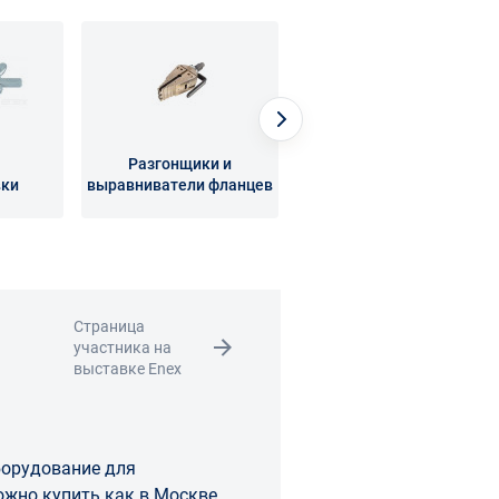
Разгонщики и
вки
выравниватели фланцев
Торцеватели
Страница
участника на
выставке Enex
борудование для
ожно купить как в Москве,