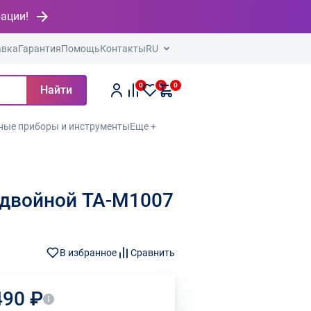
рации!
авка
Гарантия
Помощь
Контакты
RU
0
0
0
Найти
ные приборы и инструменты
Еще +
 двойной TA-M1007
В избранное
Сравнить
490 ₽