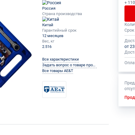
+ 11
Россия
Страна производства
Коли
Китай
Общее
На да
Срок
Гарантийный срок
быть 
устан
12 месяцев
миним
Дост
Вес, кг
от 23
2.516
Дост
Все характеристики
Опла
Задать вопрос о товаре производителю
Все товары AE&T
Пред
отсу
Прод