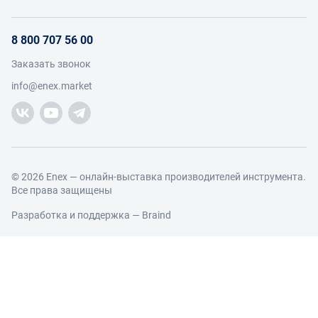
Инструкции для поставщиков
Оплата и доставка
О проекте
Условия продвижения бренда на Enex
8 800 707 56 00
Возврат
Участники
Условия продаж
Заказать звонок
Работа с обращениями
Каталог товаров
Посетители
info@enex.market
Добавить производителя
Производители
Помощь
Торговые компании
Новости участников
Добавить торговую компанию
Контакты и реквизиты
Правовая информация
© 2026 Enex — онлайн-выставка производителей инструмента.
Все права защищены
Разработка и поддержка —
Braind