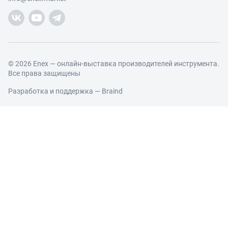
Добавить производителя
Производители
Помощь
Торговые компании
Новости участников
Добавить торговую компанию
Контакты и реквизиты
Правовая информация
© 2026 Enex — онлайн-выставка производителей инструмента.
Все права защищены
Разработка и поддержка —
Braind