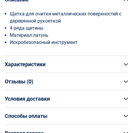
Щетка для очитки металлических поверхностей с
деревянной рукояткой
4 ряда щетины
Материал:латунь
Искробезопасный инструмент
Характеристики
Отзывы (
0
)
Общая информация
Производитель
Условия доставки
НАПИСАТЬ ОТЗЫВ
Bahco
Артикул
Условия доставки
NS804-290
Способы оплаты
Страна производства
Кто обеспечивает доставку товаров?
Китай
Способы оплаты