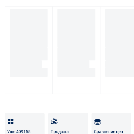
При обнаружении в товаре какого-либо недостатка
производитель и (или) маркетплейс вправе
потребовать у покупателя предоставить фото товара,
заявленного дефекта, упаковки, маркировки
(шильдика) производителя.
Если покупатель, являющийся юридическим лицом
(индивидуальным предпринимателем) откажется от
товара ненадлежащего качества, такой покупатель
обязан возвратить такой товар поставщику.
Покупатель - физическое лицо может также вернуть
товар по адресу поставщика либо Маркетплейса.
Транспортные расходы по возврату некачественного
товара несет поставщик либо Маркетплейс.
Разница между оттенками товаров на фото и
реальными товарами не является признаком
некачественности.
Уже 409155
Продажа
Сравнение цен